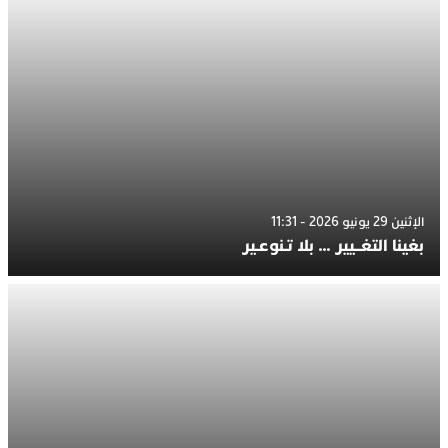
الإثنين 29 يونيو 2026 - 11:31
بغينا التغــيير … بلا تـنوعـير