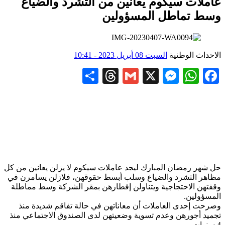
عاملات سيكوم يعانين من التشرد والضياع
وسط تماطل المسؤولين
الاحداث الوطنية
السبت 08 أبريل 2023 - 10:41
Share
Threads
Gmail
Messenger
WhatsApp
X
Facebook
حل شهر رمضان المبارك ليجد عاملات سيكوم لا يزلن يعانين من كل
مظاهر التشرد والضياع وسلب أبسط حقوقهن، فلازلن يسامرن في
وقفتهن الاحتجاجية ويتناولن إفطارهن بمقر الشركة وسط مماطلة
المسؤولين.
وصرحت إحدى العاملات أن معاناتهن في حالة تفاقم شديدة منذ
تجميد أجورهن وعدم تسوية وضعيتهن لدى الصندوق الاجتماعي منذ
4 سنوات.