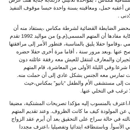
ستئنافية مكناس ، بمؤاخذة ثلاثيني لارتكابه جناية هتك عرض
 أعقبه حمل، ومعاقبته بسنة واحدة حبسا موقوف التنفيذ
دنى .
 محضر الضابطة القضائية لشرطة مكناس ،يستفاد منه أن
الفتاة القاصر (ك.ج) تقدمت بشكاية مفادها أن المتهم المسمى(م.و) من مواليد 1992 تقدم
،وقاموا حفلا يليق بالمناسبة، فتطور الأمر إلى مرافقتها
ح عنها .وبعد مرور سنة ، أقاما مرة أخرى حفلا حضره
لجيران والمعارف لتنتقل للعيش معه رفقة عائلته دون
شرعا.وفي الليلة الأولى من المعاشرة، قام المتهم
دأت تمارس معه الجنس بشكل عادي إلى أن حملت منه.
هت إلى مستشفى الأم والطفل “بانيو” بمكناس،حيث
ترغب في التخلي عنها.
يا،اعترف بالمنسوب إليه مؤكدا تصريحات المشتكية، مضيفا
ي عن المولودة كيف ما كانت الظروف. وعند تقديم المتهم
الته في حالة سراح على التحقيق بعد أن أبرم عقد الزواج
لأسوأ. وباستنطاقه ابتدائيا وتفصيليا ،اعترف مجددا