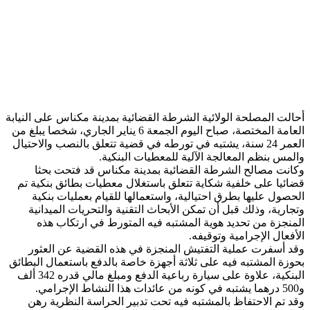
أحالت المصلحة الولائية الشرطة القضائية بمدينة مكناس على النيابة
العامة المختصة، صباح اليوم الجمعة 6 يناير الجاري، شخصا يبلغ من
العمر 24 سنة، يشتبه في تورطه في قضية تتعلق بالنصب والاحتيال
والمس بنظم المعالجة الآلية للمعطيات البنكية.
وكانت مصالح الشرطة القضائية بمدينة مكناس قد فتحت بحثا
قضائيا على خلفية شكاية تتعلق باستغلال معطيات بطائق بنكية تم
الحصول عليها بطرق احتيالية، واستعمالها للقيام بعمليات بنكية
وتجارية، وذلك قبل أن تمكن الأبحاث التقنية والتحريات الميدانية
المنجزة من تحديد هوية المشتبه فيه المتورط في ارتكاب هذه
الأفعال الإجرامية وتوقيفه.
وقد أسفرت عملية التفتيش المنجزة في هذه القضية عن العثور
بحوزة المشتبه فيه على ثلاثة أجهزة خاصة بالدفع باستعمال البطائق
البنكية، علاوة على سيارة رباعية الدفع ومبلغ مالي قدره 342 ألف
و500 درهما يشتبه في كونه من عائدات هذا النشاط الإجرامي.
وقد تم الاحتفاظ بالمشتبه فيه تحت تدبير الحراسة النظرية رهن