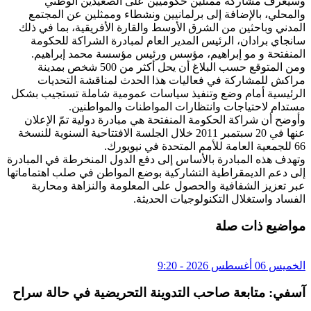
وسيعرف مشاركة ممثلين حكوميين على الصعيدين الوطني
والمحلي، بالإضافة إلى برلمانيين ونشطاء وممثلين عن المجتمع
المدني وباحثين من الشرق الأوسط والقارة الأفريقية، بما في ذلك
سانجاي برادان، الرئيس المدير العام لمبادرة الشراكة للحكومة
المنفتحة و مو إبراهيم، مؤسس ورئيس مؤسسة محمد إبراهيم.
ومن المتوقع حسب البلاغ أن يحل أكثر من 500 شخص بمدينة
مراكش للمشاركة في فعاليات هذا الحدث لمناقشة التحديات
الرئيسية أمام وضع وتنفيذ سياسات عمومية شاملة تستجيب بشكل
مستدام لاحتياجات وانتظارات المواطنات والمواطنين.
وأوضح أن شراكة الحكومة المنفتحة هي مبادرة دولية تمّ الإعلان
عنها في 20 سبتمبر 2011 خلال الجلسة الافتتاحية السنوية للنسخة
66 للجمعية العامة للأمم المتحدة في نيويورك.
وتهدف هذه المبادرة بالأساس إلى دفع الدول المنخرطة في المبادرة
إلى دعم الديمقراطية التشاركية بوضع المواطن في صلب اهتماماتها
عبر تعزيز الشفافية والحصول على المعلومة والنزاهة ومحاربة
الفساد واستغلال التكنولوجيات الحديثة.
مواضيع ذات صلة
الخميس 06 أغسطس 2026 - 9:20
آسفي: متابعة صاحب التدوينة التحريضية في حالة سراح