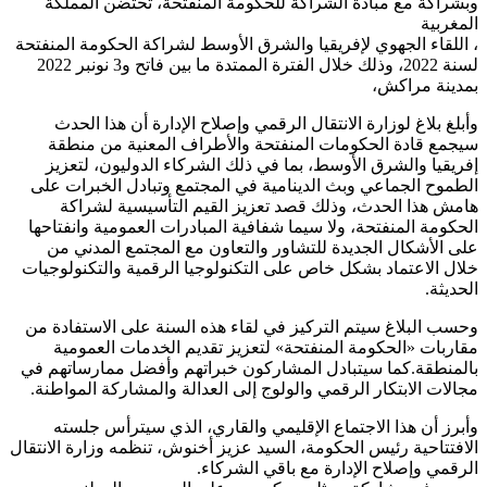
وبشراكة مع مبادة الشراكة للحكومة المنفتحة، تحتضن المملكة
المغربية
، اللقاء الجهوي لإفريقيا والشرق الأوسط لشراكة الحكومة المنفتحة
لسنة 2022، وذلك خلال الفترة الممتدة ما بين فاتح و3 نونبر 2022
بمدينة مراكش،
وأبلغ بلاغ لوزارة الانتقال الرقمي وإصلاح الإدارة أن هذا الحدث
سيجمع قادة الحكومات المنفتحة والأطراف المعنية من منطقة
إفريقيا والشرق الأوسط، بما في ذلك الشركاء الدوليون، لتعزيز
الطموح الجماعي وبث الدينامية في المجتمع وتبادل الخبرات على
هامش هذا الحدث، وذلك قصد تعزيز القيم التأسيسية لشراكة
الحكومة المنفتحة، ولا سيما شفافية المبادرات العمومية وانفتاحها
على الأشكال الجديدة للتشاور والتعاون مع المجتمع المدني من
خلال الاعتماد بشكل خاص على التكنولوجيا الرقمية والتكنولوجيات
الحديثة.
وحسب البلاغ سيتم التركيز في لقاء هذه السنة على الاستفادة من
مقاربات «الحكومة المنفتحة» لتعزيز تقديم الخدمات العمومية
بالمنطقة.كما سيتبادل المشاركون خبراتهم وأفضل ممارساتهم في
مجالات الابتكار الرقمي والولوج إلى العدالة والمشاركة المواطنة.
وأبرز أن هذا الاجتماع الإقليمي والقاري، الذي سيترأس جلسته
الافتتاحية رئيس الحكومة، السيد عزيز أخنوش، تنظمه وزارة الانتقال
الرقمي وإصلاح الإدارة مع باقي الشركاء.