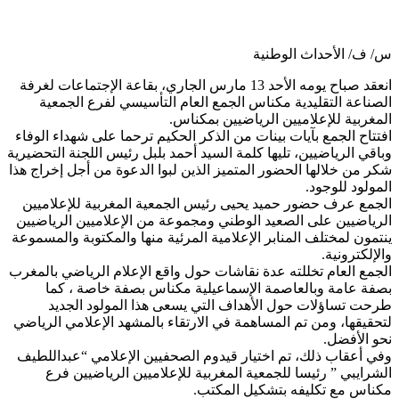
س/ ف/ الأحداث الوطنية
انعقد صباح يومه الأحد 13 مارس الجاري، بقاعة الإجتماعات لغرفة
الصناعة التقليدية مكناس الجمع العام التأسيسي لفرع الجمعية
المغربية للإعلاميين الرياضيين بمكناس.
افتتاح الجمع بآيات بينات من الذكر الحكيم ترحما على شهداء الوفاء
وباقي الرياضيين، تليها كلمة السيد أحمد بلبل رئيس اللجنة التحضيرية
شكر من خلالها الحضور المتميز الذين لبوا الدعوة من أجل إخراج هذا
المولود للوجود.
الجمع عرف حضور حميد يحيى رئيس الجمعية المغربية للإعلاميين
الرياضيين على الصعيد الوطني ومجموعة من الإعلاميين الرياضيين
ينتمون لمختلف المنابر الإعلامية المرئية منها والمكتوبة والمسموعة
والإلكترونية.
الجمع العام تخللته عدة نقاشات حول واقع الإعلام الرياضي بالمغرب
بصفة عامة وبالعاصمة الإسماعيلية مكناس بصفة خاصة ، كما
طرحت تساؤلات حول الأهداف التي يسعى هذا المولود الجديد
لتحقيقها، ومن تم المساهمة في الارتقاء بالمشهد الإعلامي الرياضي
نحو الأفضل.
وفي أعقاب ذلك، تم اختيار قيدوم الصحفيين الإعلامي “عبداللطيف
الشرايبي ” رئيسا للجمعية المغربية للإعلاميين الرياضيين فرع
مكناس مع تكليفه بتشكيل المكتب.