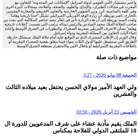
واعتبر مستشار الأمن القومي لدولة إسرائيل “الإمكانات غير المحدودة” للتعاون مع
المغرب في مجالات الطيران، والإبداع، والعلوم، والصحة، والفلاحة، ومجالات كثيرة أخرى.
وفي كلمة بالمناسبة، أبرز وزير الشؤون الخارجية والتعاون الإفريقي والمغاربة المقيمين
بالخارج، ناصر بوريطة، أن زيارة الوفد الأمريكي الإسرائيلي تشكل “حدثا تاريخيا وهاما”.
ولفت السيد بوريطة إلى أن هذه الزيارة تأتي في إطار تنفيذ عناصر المكالمة التي تمت بين
صاحب الجلالة الملك محمد السادس والرئيس دونالد ترامب التي تضمنت “إعلانات تاريخية
وهامة” بشأن الاعترف الأمريكي بمغربية الصحراء، والتطورات في الشرق الأوسط وإعادة
إحياء آليات التعاون بين المملكة المغربية ودولة إسرائيل.
وقال الوزير إن الإعلان المشترك الذي تم التوقيع عليه أمام جلالة الملك سيشكل خارطة
الطريق التي ستشتغل عليها الدول الثلاث سواء فيما يتعلق بقضية الصحراء المغربية أو
بالعلاقات المغربية الإسرائيلية أو بإحلال الأمن والاستقرار بمنطقة الشرق الأوسط
مواضيع ذات صلة
الجمعة 08 مايو 2026 - 3:27
ولي العهد الأمير مولاي الحسن يحتفل بعيد ميلاده الثالث
والعشرين
الخميس 23 أبريل 2026 - 10:50
الملك يقيم مأدبة عشاء على شرف المدعويين للدورة ال
18 للملتقى الدولي للفلاحة بمكناس