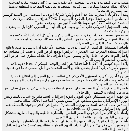
مشترك بين المغرب والولايات المتحدة الأمريكية وإسرائيل: “إنني ممتن للغاية لصاحب
الجلالة الملك محمد السادس على قيادته المتبصرة التي تضع المغرب والمنطقة برمتها
على مسار واعد للغاية”.
وبعد أن ذكر بأن المغرب يعدّ أحد “أقدم وأوثق” شركاء الولايات المتحدة، أبرز السيد كوشنر
أن البلدين، اللذين احتفلا مؤخرا بالذكرى السنوية الـ 243 لاعتراف المملكة بالولايات
المتحدة في عام 1777، تجمعهما علاقات “أقوى من أي وقت مضى”.
وشدد المسؤول الأمريكي على أنه “لن يغيب عن بالنا أبدا أن المغرب كان أول بلد يعترف
بالولايات المتحدة”.
وبخصوص قضية الصحراء المغربية، سجل السيد كوشنر أن كل الإدارات الأمريكية، منذ
إدارة الرئيس بيل كلينتون، أكدت دعمها للمبادرة المغربية “الجادة وذات المصداقية
والواقعية” للحكم الذاتي في الصحراء.
وأضاف المستشار الرئيسي لرئيس الولايات المتحدة الأمريكية أن الرئيس ترامب، بإعلانه
اعترافه بسيادة المغرب على الصحراء، “يرفض الوضع الراهن الذي لا يصب في مصلحة أحد،
واختار التوجه نحو حل عادل ودائم ومقبول من الأطراف، حل هادف ينطوي على فرص أكبر
لتحسين المعيش اليومي للناس”.
وأكد السيد كوشنر أن “حكما ذاتيا فعليا” هو “الخيار الوحيد الممكن”، مجددا دعوة بلاده
لجميع الأطراف إلى “العمل بشكل بناء مع الأمم المتحدة من أجل المضي قدما في عملية
التفاوض”.
من جهة أخرى، أعرب المسؤول الأمريكي عن تطلعه “بفارغ الصبر” إلى افتتاح قنصلية
أمريكية بمدينة الداخلة “للدفع بالجهود الدبلوماسية وجني ثمار جهود المغرب الملموسة
لفائدة الأقاليم الجنوبية”.
واعتبر السيد كوشنر أن الوقت قد حان لوضع المنطقة بأسرها على “درب تحول فعلي نحو
مزيد من السلام والاستقرار والرخاء”.
من جهته، أعرب مستشار الأمن القومي لدولة إسرائيل، السيد مئير بن شبات، باسم رئيس
الوزراء الإسرائيلي بنيامين نتنياهو، عن “عميق تقديره” لصاحب الجلالة الملك محمد
السادس على “قيادته الشجاعة ورؤيته المتبصرة”، معبرا عن “فخره بوجوده بالمملكة على
رأس وفد إسرائيلي رسمي لإقامة علاقات مع المغرب”.
وأضاف أن “الأواصر التي تجمع القصر الملكي، والمغاربة قاطبة، باليهود المغاربة ستشكل
جسرا بين البلدين، وإحدى دعائم السلام بين الشعبين”.
وأعرب بن شبات عن تأثره البالغ بهذه الزيارة إلى بلد وُلد فيه والداه وأشقاؤه، “وآلاف
اليهود من أصل مغربي”، مبرزا أن عادات اليهود المغاربة وتقاليدهم “متجذرة” في إسرائيل
عبر الأجيال الحالية.