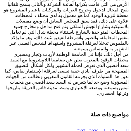
الأرض هي التي قامت بكرائها لفائدة الشركة وبالتالي يسمح تلقائيا
بفتح المجال لدخول وخروج العربات والمركبات باعتبار المشروع هو
محطة لتزويد الوقود كما هو معمول به لدى مختلف المحطات.
علاوة على ذلك، فقد سبق للمجلس السابق أن وضع مفصلات
بلاستيكية بشارع الجيش الملكي وتم فتح مداخل ومخارج جميع
المحطات المتواجدة بالشارع باستثناء محطة شال التي لم تعامل
بنفس المعاملة، والصور وأشرطة الفيديو تثبت ذلك، وهو ما يؤكد
بالملموس تدخلا لعرقلة المشروع واستهدافا لشخص أقصبي عبر
التشهير به والمساس بسمعته.
من أجل ذلك، فإننا في الجامعة الوطنية لأرباب وتجار ومسيري
محطات الوقود بالمغرب نعلن عن تضامننا اللامشروط مع السيد
سعد أقصبي الذي تعرض لحملة التشهير ولكل أشكال التضييق
الممنهجة من طرف أيادي خفية تسعى لعرقلة الإستثمار بفاس، كما
ندين هذا السلوك الذي يجرمه القانون المغربي ونطالب من الجهات
المسؤولة وضع حد لما يتعرض له السيد سعد أقصبي من هجمات
تمس بسمعته ووضعه الإعتباري وسط مدينة فاس العريقة بتاريخها
وتراثها الحضاري.
مواضيع ذات صلة