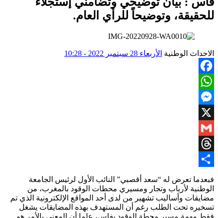
فاس : بيان توضيحي وتضامني إستجلاء
للحقيقة، وتوضيحاً للرأي العام.
الاحداث الوطنية
الأربعاء 28 سبتمبر 2022 - 10:28
Facebook
WhatsApp
Messenger
X
Gmail
Threads
Share
فبعدما تعرض له “سعد أقصبي” النائب الأول لرئيس الجامعة
الوطنية لأرباب وتجار ومسيري محطات الوقود بالمغرب، من
مضايقات وأساليب تشهير من لدى أحد المواقع الإلكترونية الذي تم
تسخيره تحت الطلب رغم أن المستهدف بهذه المضايقات يشغل
فقط مهمة مسير محطة الوقود بفاس، علما أن المعني بالأمر هو