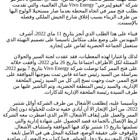
شركة “فيفو إينرجي” Vivo Energy شال العالمية، والتي تقدمت
بطلب فتح ممر في اتجاه المحطة بعدما صار مستحيلا الولوج اليها
من طرف الزبناء بسبب إغلاق شارع الجيش الملكي وفصله
بالإسمنت.
فبناء على هذا الطلب الذي أنجز بتاريخ 11 ماي 2022، أشرف
المهندس على وضع ملف متكامل تأسيسا على تصميم التهيئة الذي
ستعمل الجماعة الحضرية لفاس على إنجازه.
لذلك واعتبارا لهذه المعطيات، فقد عقدت لجنة السير والجولان
الممثلة لكل الأطراف اجتماعا بتاريخ 26 ماي 2022، وافقت خلاله
على فتح الممر كما توصلت شركة Vivo Energy بتاريخ 7 يونيو 2022،
بمراسلة من السيد رئيس جماعة فاس تمت بموجبها الموافقة على
فتح الممر، حيث وجهت نسخ إلى كل من السيد رئيس الملحقة
الإدارية، والسيد رئيس المنطقة الحضرية، وتم التأشير عليها من
طرف السيدة رئيسة الملحقة الإدارية للدكارات.
وتأسيسا عليه، إنطلقت الأشغال من طرف الشركة أوائل شتنبر
2022، من أجل الإنجاز الا أن أيادي خفية تدخلت للحيلولة دون إنجاز
الممر والعمل على إيقاف الأشغال، الأمر الذي اضطرت معه الشركة
لربط الإتصال بالجماعة قصد الحصول على شهادة إدارية والتي
تسلمتها بتاريخ 15 شتنبر تؤكد فيها الموافقة واستئناف الأشغال.
وللوقوف على حقيقة الوضع، فملكية المحل هي في الأصل تابعة
للأملاك المخزنية ولا دخل للخواص فيها كما يروج البعض أن صاحبة