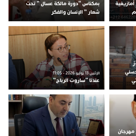
أمازيغية
بمكناس “دورة مالكة عسال ” تحت
م
شعار ” الإنسان والفكر
ٌ
حسني
الإثنين 13 يوليو 2026 - 11:05
ي
عندنا “ساروت الرباح”
 مهرجان