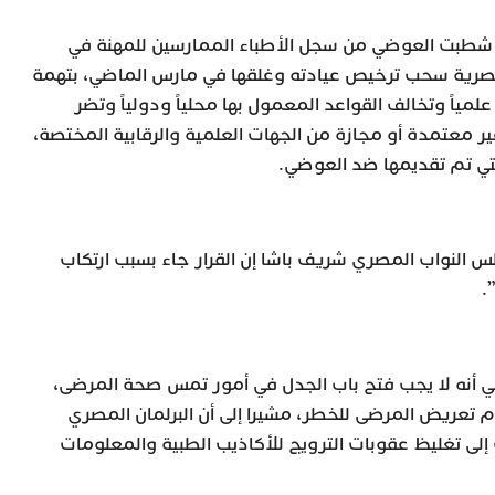
د شطبت العوضي من سجل الأطباء الممارسين للمهنة في
مصرية سحب ترخيص عيادته وغلقها في مارس الماضي، بتهمة
مياً وتخالف القواعد المعمول بها محلياً ودولياً وتضر
 معتمدة أو مجازة من الجهات العلمية والرقابية المختصة،
تي تم تقديمها ضد العوضي.
 النواب المصري شريف باشا إن القرار جاء بسبب ارتكاب
.
ي أنه لا يجب فتح باب الجدل في أمور تمس صحة المرضى،
 تعريض المرضى للخطر، مشيرا إلى أن البرلمان المصري
لى تغليظ عقوبات الترويج للأكاذيب الطبية والمعلومات