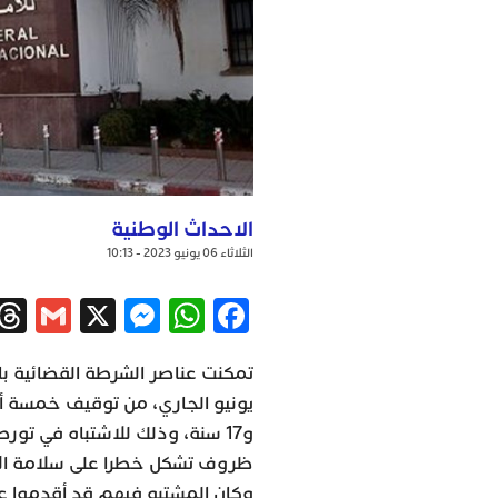
الاحداث الوطنية
الثلاثاء 06 يونيو 2023 - 10:13
ail
ssenger
WhatsApp
X
Facebook
و17 سنة، وذلك للاشتباه في ت
ظروف تشكل خطرا على سلامة ا
وكان المشتبه فيهم قد أقدموا ع