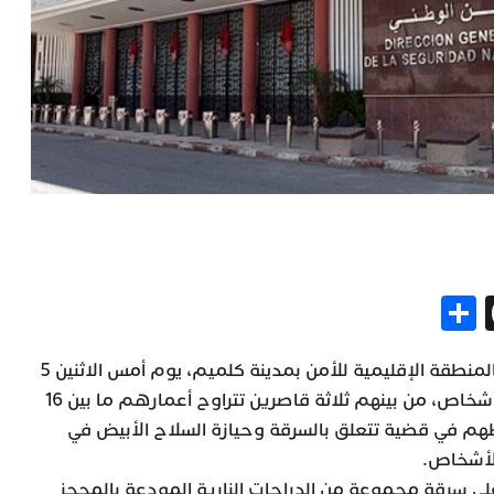
Share
Threads
Gm
Me
تمكنت عناصر الشرطة القضائية بالمنطقة الإقليمية للأمن بمدينة كلميم، يوم أمس الاثنين 5
يونيو الجاري، من توقيف خمسة أشخاص، من بينهم ثلاثة قاصرين تتراوح أعمارهم ما بين 16
ورطهم في قضية تتعلق بالسرقة وحيازة السلاح الأبيض في
لأشخاص.
لى سرقة مجموعة من الدراجات النارية المودعة بالمحجز