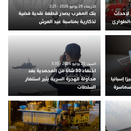
الأربعاء 29 يوليو 2026 - 2:21
درهم لإحداث
بنك المغرب يصدر قطعة نقدية فضية
والطوارئ
تذكارية بمناسبة عيد العرش
السبت 25 يوليو 2026 - 3:33
اختفاء 30 شابًا من المحمدية بعد
زا إسبانيا
محاولة للهجرة السرية يثير استنفار
لسماسرة
السلطات