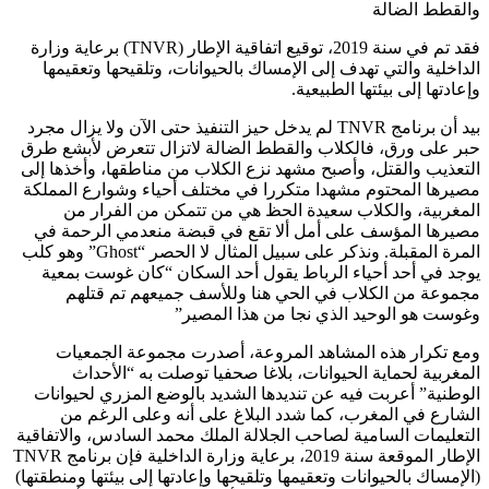
والقطط الضالة
فقد تم في سنة 2019، توقيع اتفاقية الإطار (TNVR) برعاية وزارة
الداخلية والتي تهدف إلى الإمساك بالحيوانات، وتلقيحها وتعقيمها
وإعادتها إلى بيئتها الطبيعية.
بيد أن برنامج TNVR لم يدخل حيز التنفيذ حتى الآن ولا يزال مجرد
حبر على ورق، فالكلاب والقطط الضالة لاتزال تتعرض لأبشع طرق
التعذيب والقتل، وأصبح مشهد نزع الكلاب من مناطقها، وأخذها إلى
مصيرها المحتوم مشهدا متكررا في مختلف أحياء وشوارع المملكة
المغربية، والكلاب سعيدة الحظ هي من تتمكن من الفرار من
مصيرها المؤسف على أمل ألا تقع في قبضة منعدمي الرحمة في
المرة المقبلة. ونذكر على سبيل المثال لا الحصر “Ghost” وهو كلب
يوجد في أحد أحياء الرباط يقول أحد السكان “كان غوست بمعية
مجموعة من الكلاب في الحي هنا وللأسف جميعهم تم قتلهم
وغوست هو الوحيد الذي نجا من هذا المصير”
ومع تكرار هذه المشاهد المروعة، أصدرت مجموعة الجمعيات
المغربية لحماية الحيوانات، بلاغا صحفيا توصلت به “الأحداث
الوطنية” أعربت فيه عن تنديدها الشديد بالوضع المزري لحيوانات
الشارع في المغرب، كما شدد البلاغ على أنه وعلى الرغم من
التعليمات السامية لصاحب الجلالة الملك محمد السادس، والاتفاقية
الإطار الموقعة سنة 2019، برعاية وزارة الداخلية فإن برنامج TNVR
(الإمساك بالحيوانات وتعقيمها وتلقيحها وإعادتها إلى بيئتها ومنطقتها)