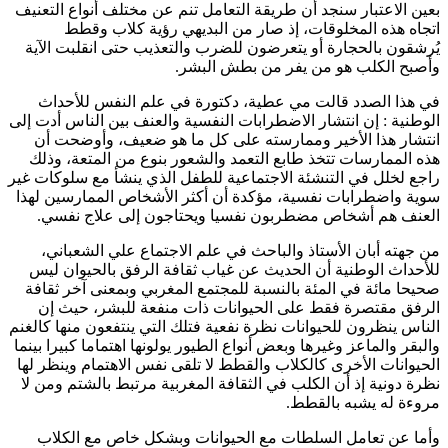
بعين الاعتبار سنجد أن طريقة التعامل تنم عن مختلف أنواع التعنيف
اتجاه هذه المخلوقات، إذ صار من البديهي رؤية كلاب وقطط
يُرشقون بالحجارة أو يتعرضون للضرب والتعذيب حتى انقلبت الآية
وأصبح الكلب هو من يفر من بطش البشر.
في هذا الصدد قالت مي عطية، دكتورة في علم النفس للأحداث
الوطنية : إن انتشار الاضطرابات النفسية والعنف بين الناس أدت إلى
انتشار هذا الأخير وممارسته على كل ما هو ضعيف، وأوضحت أن
هذه الممارسات تتخذ طابع التعمد والشعور بنوع من المتعة، وذلك
راجع لخلل في التنشئة الاجتماعية للطفل الذي ينشأ مع سلوكات غير
سوية واضطرابات نفسية، مؤكدة أن أكثر الأشخاص الممارسين لهذا
العنف هم أشخاص مضطربون نفسيا ويحتاجون إلى علاج نفسي.
من جهته أبان الأستاذ والباحث في علم الاجتماع علي الشعباني،
للأحداث الوطنية أن الحديث عن غياب ثقافة الرفق بالحيوان ليس
صحيحا مائة في المئة بالنسبة للمجتمع المغربي وبمعنى آخر ثقافة
الرفق مقتصرة فقط على الحيوانات ذات منفعة للبشر، حيث إن
الناس ينظرون للحيوانات نظرة نفعية فتلك التي ينتفعون منها كالغنم
والبقر والماعز وغيرها وبعض أنواع الطيور يولونها اهتماما كبيرا بينما
الحيوانات الأخرى كالكلاب والقطط لا تلقى نفس الاهتمام وينظر لها
نظرة دونية إذ أن الكلب في الثقافة المغربية مرتبط بالشتم ومن لا
مروءة له يشبه بالقطط.
وأما عن تعامل السلطات مع الحيوانات وبشكل خاص مع الكلاب