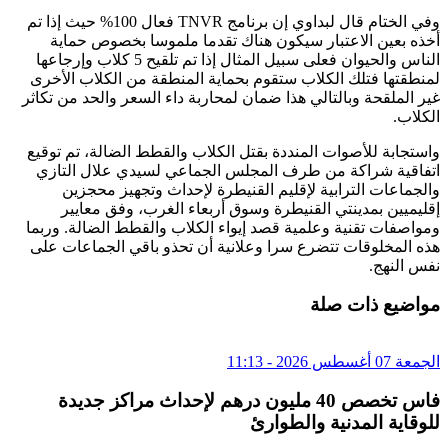
وفي الختام قال لبداوي إن برنامج TNVR فعال 100% حيث إذا تم
أخذه بعين الاعتبار سيكون هناك تقدما ملموسا بخصوص حماية
الناس والحيوان فعلى سبيل المثال إذا تم تلقيح 5 كلاب وإرجاعها
لمنطقتها فتلك الكلاب ستقوم بحماية المنطقة من الكلاب الأخرى
غير الملقحة وبالتالي هذا ضمان لمحاربة داء السعر والحد من تكاثر
الكلاب.
واستجابة للأصوات المنددة بقتل الكلاب والقطط الضالة، تم توقيع
اتفاقية شراكة من طرف المجلس الجماعي لسيدي علال التازي
والجماعات الترابية لإقليم القنيطرة لإحداث وتجهيز محجزين
إقليميين بمدينتي القنيطرة وسوق أربعاء الغرب، وفق معايير
ومواصفات تقنية وعلمية قصد إيواء الكلاب والقطط الضالة. وربما
هذه المخلوقات تتضرع سرا وعلانية أن تحذو باقي الجماعات على
نفس النهج.
مواضيع ذات صلة
الجمعة 07 أغسطس 2026 - 11:13
فاس تخصص 40 مليون درهم لإحداث مراكز جديدة
للوقاية المدنية والطوارئ