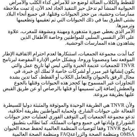
للقطط والكلاب الضالة لوضع حد للأمراض كداء الكلب والأمراض
الحيوانية المنشأ لم تدخل حيز التنفيذ الجاد لحد الآن، إذ تمت ملاحظة
ممارسات وحشية، من حجز الحيوانات وقتلها، في جميع أنحاء البلاد
بشتى الطرق بما في ذلك الحيوانات التي تم تعقيمها وتطعيمها
وترميزها.
الأمر الذي يعطي صورة متدهورة ومهينة ومشوهة للمغرب، علاوة
على الأثر النفسي السلبي للمواطنين وخاصة الأطفال الذين
يشاهدون هذه الممارسات الوحشية.
كما أبدت مجموعة الجمعيات، استنكارها لعدم احترام الاتفاقية الإطار
الموقعة نصا ومضمونا وروحا، وبشكل خاص الإدارة المفوضة لبرنامج
TNVR للجمعيات عديمة الخبرة والتي ليس لها تاريخ عمل والتي
يكون إنشائها غير مبرر أو لشركات خاصة لا تملك أي خبرة، في
مجال الرفق بالحيوان والتعامل الكلاب أو القطط، كما تدين بشدة
التجاوزات غير المسموح بها كحجز هذه الحيوانات وقتلها بالجوع
والعطش إضافة إلى تسميمها أو قتلها بالرصاص أو عن طريق القبض
عليها بطريقة مروعة.
ولأن TNVR هي الطريقة الوحيدة والموثوقة والمثبثة دوليا للسيطرة
الفعالة على حيوانات الشارع، ولحماية المواطنين بطريقة أخلاقية،
تدعو مجموعة الجمعيات إلى التوقف الفوري لعمليات حجز حيوانات
الشورارع وإبادتها في جميع وجهات المملكة، كما تطالب بتطبيق
برنامج TNVR وفقا لتوصيات المنظمة العالمية لحفظ صحة الحيوان
OMSA ومنظمة الصحة والزراعةFAQ ومنظمة الصحة العالمية