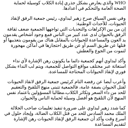
WHO والذي يعارض بشكل جذري إبادة الكلاب كوسيلة لحماية
الصحة العامة والتحكم في أعدادها.
وفي نفس السياق صرح زهير لبداوي، رئيس جمعية الرفق لإنقاذ
الحيونات، للأحداث الوطنية:
إن من بين الإكراهات والتحديات التي تواجهها الجمعية ضعف ثقافة
الرفق بالحيوان لدى عدد كبير من الناس فمع وجود أشخاص يقدمون
يد العون والمساعدة للحيوانات بالمقابل هناك من يقومون بتعذيبها أو
قتلها عن طريق السم أو عن طريق احتجازها في أماكن مهجورة
لتموت من الجوع والعطش.
وأكد لبداوي أنهم كجمعية دائما ما يكونون رهن الإشارة لأي نداء
استغاثة عبر مختلف مواقع التواصل للجمعية، ويتم لب النداء بشكل
فوري لإنقاذ الحيوانات المحتاجة للمساعدة.
وأعرب أيضا عن رفضه التام كرئيس جمعية الرفق لانقاذ الحيونات
لقتل الحيوان بصفة عامة، فالجمعية تتبنى منهج التلقيح والتعقيم
للحد من داء السعر وتكاثر الكلاب،مطالبا المسؤولين باعتماد نفس
المنهج لأن التلقيح هو أفضل وسيلة لحماية الناس والحيوان.
كما شدد زهير لبداوي على ضرورة تنفيذ تعليمات صاحب الجلالة
الملك محمد السادس للحد من قتل الكلاب الضالة، وإيجاد حلول في
أسرع وقت وأكد أن جمعية الرفق لإنقاذ الحيونات رهن الإشارة
لتقديم المساعدة