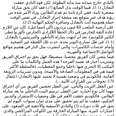
بالنادي خارج ميدانه منذ بداية البطولة، لكن قوة النادي حققت
التعادل (1-1). فيما الوقت بدل الضائع (7د) فقد كان بحق مباراة
مصغرة ثانية، ففي كرة ثابتة تم تقدم الطاس، وزاد الأمر شدة من
رؤية هدف غير متوقع بعد مشقة إحراز التعادل. في نفس الوقت
حملة هجومية أتت بالتعادل وصافرة الحكم النهائية (2-2).
على أرضية الملعب اللاعبون يرددون (ألِي إسماعيل)، كان من اللازم
إعادة الثقة للحارس في ذاك الخطأ اللاإرادي (الحارس تألق وأعطى
الكثير للكوديم)، بعد أن انتهت مباراة (الناظور والتيزنيتيين) بالتعادل
(1-1). في ظل تسارع التوتر بحدة، حدث تلك اللقطة غير الصحية
وأمام عدسات الكاميرات، والتي انتشرت مثل النار في هشيم مواقع
التواصل الاجتماعية والفورية.
فيما مضى كان الفريق محصنا، منضبطا، فهل بحق تم اختراق الفريق
وتسريب أخبار قد تفسد الفرحة؟ هذه الجمل والكلمات ما على
المكتب إلا التحري فيها داخليا وجمع المعطيات، (فالسلطة الأكثر
قيمة هي في المعلومات الصادقة والأمينة)، وبدون تسريبات الزوبعة
الفاتنة، فالكوديم في وضعية نفسية لا يحسد عليها (التعادل/ اعتقال
170/ تخوفات من القرارات الآتية…).
عين العقل التريث والتأني، عين العقل تحصين الفريق من أي اختراق
مهما كان نوع أخباره. عين العقل، ترميم البيت الداخلي ما بعد مباراة
الطاس، فالكوديم حققت الأهم في ظل وضعيات الاستقرار والتدبير
الحكيم، حققت ما لم يتم تحقيق على مدى ثمان سنوات. اليوم لم
يتبق غير ثلاث دورات (3) وللنادي الأسبقية والأحقية في الصعود، على
اعتبارات كثيرة، منها المباراة الحارقة بين الكوكب المراكشي والذي
احتفى بصعوده بنهاية الدورة (27) وأمل تيزنيت الفريق الذي لم