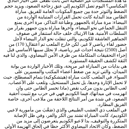
ما هذه المستجدات غير الصحية التي باتت تطغى على أخبار النادي
المكناسي؟ اليوم تصل الكوديم إلى عنق زجاجة الصعود، ويزيد حجم
الضغط والتوتر حدة بين جميع المكونات العامة للفريق. مباراة
الطاس منذ البداية كانت تحمل القرارات المتباينة الواردة من
البيضاء: مرة مباراة بالجمهور وطباعة التذاكر، مرة أخرى يمنع
التنقل الجماعي نحو البيضاء، وآخرها مباراة بدون جمهور بقرار من
السلطات الأمنية. هذا الارتباك خلف حالة استنفار في صفوف
الجماهير العاشقة للكوديم، والتي تنقلت نحو الدار البيضاء لأجل
حضور لقاء رياضي لا غير، لكن خارج الملعب تم اعتقال( 170) من
أصل (2500) نتيجة أحداث غير رياضية، لا نحلل سببها الأساسي قبل
إجراء التحقيقات المتكاملة من طرف الأمن البيضاوي، والذي لنا فيه
الثقة لكشف الحقيقة المستورة.
هي بدايات من المباراة غير مريحة، وتلك الأخبار الواردة من بوابة
الميدان، والتي تزيد من ضغط أعضاء المكتب والمسيرين على
السواء. في الملعب كانت مباراة (هيتشكوكية) بتمام المصطلح، حيث
لا تحمل الإثارة وحدها، بل تحمل المستحيل، وتلعب على الأعصاب.
لعب الطاس بدون مركب نقص (ماذا تخسر الطاس حتى وان
انهزمت في ميدانها)، فيما الكوديم فهي في حرب مع تثبيت أحقية
الصعود، في شدة من أمر النتائج اللاحقة من ملاعب أخرى، خاصة
الفريق المطارد.
في الملعب ذي العشب الطبيعي والذي (صَعَّبَ من مأمورية لاعبي
الكوديم)، كانت المباراة تشتد بين الكر والفر، وفي ظل الإصابة
المتكررة والتوقيف، بدا لاعبو الكوديم يتعرضون إلى مزيد من
الضغط، وكان الاتحاد البيضاوي الأكثر حظا في إلحاق الهزيمة الأولى