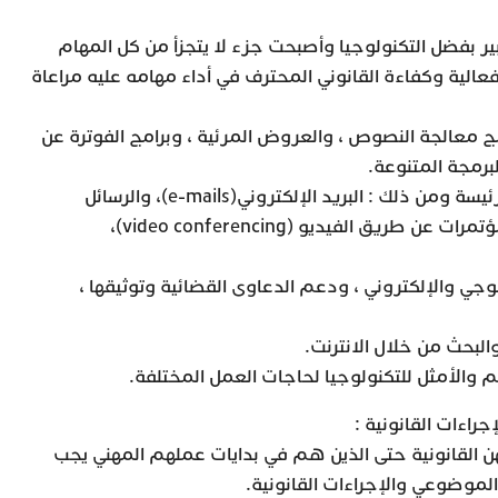
ير بفضل التكنولوجيا وأصبحت جزء لا يتجزأ من كل المهام
فعالية وكفاءة القانوني المحترف في أداء مهامه عليه مراعاة
ج معالجة النصوص ، والعروض المرئية ، وبرامج الفوترة عن
رمجة المتنوعة.
ب- اجادة تكنولوجيا الاتصالات الرئيسة ومن ذلك : البريد الإلكتروني(e-mails)، والرسائل
الصوتية (voice messages)، والمؤتمرات عن طريق الفيديو (video conferencing)،
لوجي والإلكتروني ، ودعم الدعاوى القضائية وتوثيقها ،
والبحث من خلال الانترنت.
 والأمثل للتكنولوجيا لحاجات العمل المختلفة.
 القانونية حتى الذين هم في بدايات عملهم المهني يجب
لموضوعي والإجراءات القانونية.