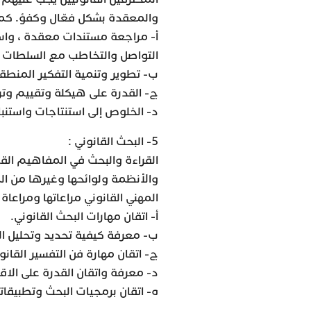
والمعقدة بشكل فعّال وكفؤ. كمها
أ- مراجعة مستندات معقدة ، واستن
التواصل والتخاطب مع السلطات ال
ب- تطوير وتنمية التفكير المنطق
ج- القدرة على هيكلة وتقييم وت
د- الخلوص إلى استنتاجات واستنب
5- البحث القانوني :
القراءة والبحث في المفاهيم القا
والأنظمة ولوائحها وغيرها من ا
المهني القانوني مراعاتها ومراعاة م
أ- اتقان مهارات البحث القانوني.
ب- معرفة كيفية تحديد وتحليل الص
ج- اتقان مهارة فن التفسير القانو
د- معرفة واتقان القدرة على الاقت
ه- اتقان برمجيات البحث وتطبيقاته