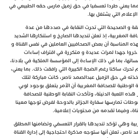
مما يعني طردا تعسفيا في حق زميل مارس حقه الطبيعي في
الإعلام التي يشتغل بها.
 و الصحيحة التي تحرت النقابة في صددها من عدة
فة المغربية، إذ تعلن تنديدها الصارخ و استنكارها الشديد
 بهذه المناسبة أن بعض الصحافيين العاملين في نفس القناة و
ذخروا جهدا لمرات عديدة و متكررة في اقتراف إساءات
تها، بما في ذلك الإساءة إلى المؤسسة الملكية في بلادنا،
م تحرك ساكنا رغم الضجة الكبيرة التي رافقت ذلك. بما يعني،
خذته في حق الزميل عبدالصمد ناصر، كانت مباركة لتلك
 الوطنية للصحافة المغربية أن الأمر يتعلق بوجود لوبي
 هذه اللعبة الدنيئة، وتأكدت النقابة الوطنية للصحافة
ات تمارسها سفارة الجزائر بالدوحة لفرض توجها معينا
اة، وفيما تقدمه من محتويات إعلامية.
ربية وهي تؤكد تنديدها بالقرار التعسفي وتضامنها المطلق
ناصر، تعلن أنها ستوجه مذكرة احتجاجية إلى إدارة القناة