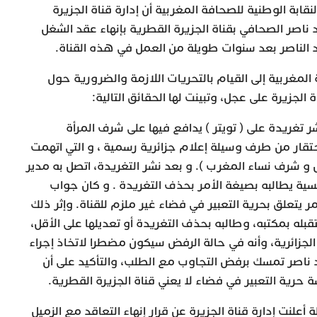
1 يونيو 2023/علمت النقابة الوطنية للصحافة المغربية أن إدارة قناة الجزيرة
ناصر الصحافي بقناة الجزيرة القطرية بإنهاء عقد الشغل
بد الناصر بعد سنوات طويلة من العمل في هذه القناة.
المغربية إلى القيام بالتحريات اللازمة والضرورية حول
اة الجزيرة على عجل، وتبينت لها الحقائق التالية:
ر تغريدة على ( تويتر ) يدافع فيها على شرف المرأة
تقار من طرف وسيلة إعلام جزائرية رسمية ، و التي اتهمت
ض و شرف نساء المغرب ). و بعد نشر التغريدة، اتصل به مدير
لجنسية يطالبه بصيغة الأمر بحذف التغريدة . و كان جواب
ر يتعلق بحرية التعبير في فضاء غير ملزم للقناة. وإثر ذلك
تقبله بمكتبه، وطالبه بحذف التغريدة أو تعديلها على الأقل،
 الجزائرية، وأنه في حالة الرفض سيكون مضطرا لاتخاذ إجراء
د ناصر تمسك برفض التجاوب مع الطلب، والتأكيد على أن
رية التعبير في فضاء لا يعني قناة الجزيرة القطرية.
لنت إدارة قناة الجزيرة عن قرار إنهاء التعاقد مع الزميل