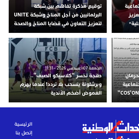
ماعية
توقيع مذكرة تفاهم بين شبكة
عزيز
البرلمانيين من أجل المناخ وشبكة UNITE
لية*
لتعزيز التعاون في قضايا المناخ والصحة
الجمعة 07 أغسطس 2026 - 11:31
حرمان
طنجة تخسر “كلاسيكو الصيف”..
تماعية
وبرشلونة ينسحب بلا تردد! عندما يهزم
الغموض أضخم الأندية
الرئيسية
إتصل بنا