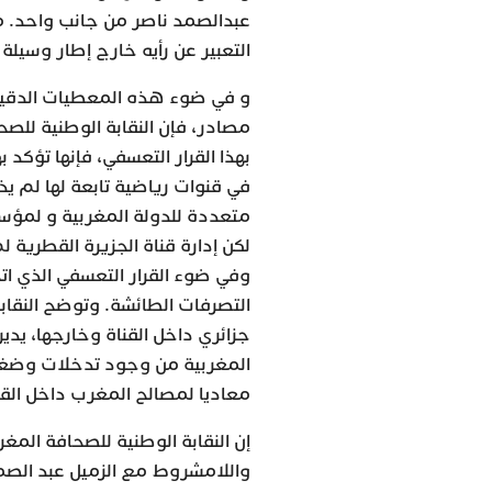
عبدالصمد ناصر من جانب واحد. 
التعبير عن رأيه خارج إطار وسيلة 
و في ضوء هذه المعطيات الدقيقة
مصادر، فإن النقابة الوطنية للصحا
بهذا القرار التعسفي، فإنها تؤكد
في قنوات رياضية تابعة لها لم ي
متعددة للدولة المغربية و لمؤسسا
لكن إدارة قناة الجزيرة القطرية ل
وفي ضوء القرار التعسفي الذي ات
التصرفات الطائشة. وتوضح النقابة
جزائري داخل القناة وخارجها، يدير
المغربية من وجود تدخلات وضغوط
معاديا لمصالح المغرب داخل القن
إن النقابة الوطنية للصحافة المغ
واللامشروط مع الزميل عبد الصمد 