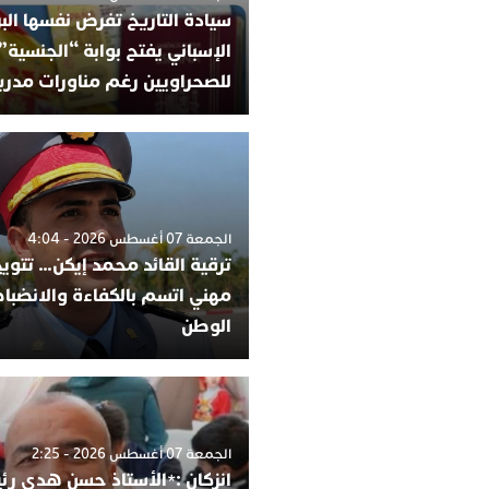
سيادة التاريخ تفرض نفسها البر
الإسباني يفتح بوابة “الجنسية”
للصحراويين رغم مناورات مدري
الجمعة 07 أغسطس 2026 - 4:04
ترقية القائد محمد إيكن… تتوي
مهني اتسم بالكفاءة والانضب
الوطن
الجمعة 07 أغسطس 2026 - 2:25
انزكان :*الأستاذ حسن هدي رئي