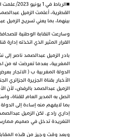
■الرباط في 
القطرية، أعلمت الزميل عبدالصمد 
بينهما، بما يعني تسريح الزميل ع
وسارعت النقابة الوطنية للصحافة 
القرار المثير الذي اتخذته إدارة قن
بادر الزميل عبدالصمد ناصر إلى نش
المغربية، بعدما تعرضت له من اح
الدولة المغربية ب ( الاتجار بعر
الأخبار بقناة الجزيرة الجزائري ا
الزميل عبدالصمد بالرفض، لأن الأم
اتصل به المدير العام للقناة، واس
بما لايفهم منه إساءة إلى الدولة
إداري رادع. لكن الزميل عبدالصم
التغريدة تدخل في صميم ممارسة ح
وبعد وقت وجيز من هذه المقابلة أع