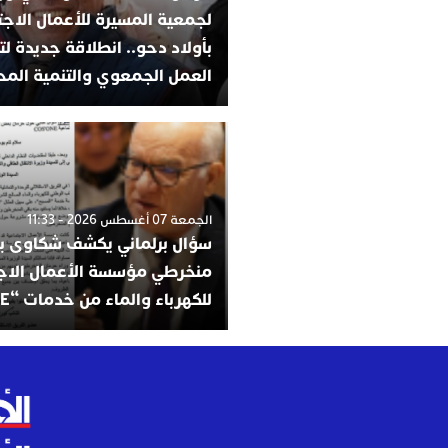
لجمعية المسيرة للأعمال الاجت
بأولاد دحو.. انطلاقة جديدة لت
العمل الجمعوي والتنمية المح
الجمعة 07 أغسطس 2026 - 11:33
سؤال برلماني يكشف شكاوى ب
منخرطي مؤسسة الأعمال الاج
للكهرباء والماء من خدمات “COS’ONE”