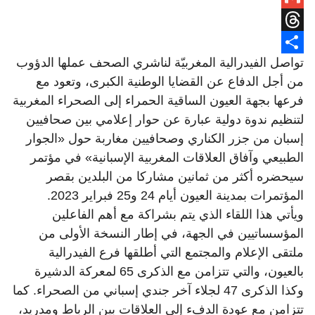
Gmail
Threads
تواصل الفيدرالية المغربيّة لناشري الصحف عملها الدؤوب
Share
من أجل الدفاع عن القضايا الوطنية الكبرى، وتعود مع
فرعها بجهة العيون الساقية الحمراء إلى الصحراء المغربية
لتنظيم ندوة دولية عبارة عن حوار إعلامي بين صحافيين
إسبان من جزر الكناري وصحافيين مغاربة حول «الجوار
الطبيعي وآفاق العلاقات المغربية الإسبانية» في مؤتمر
سيحضره أكثر من ثمانين مشاركا من البلدين بقصر
المؤتمرات بمدينة العيون أيام 24 و25 فبراير 2023.
ويأتي هذا اللقاء الذي يتم بشراكة مع أهم الفاعلين
المؤسساتيين في الجهة، في إطار النسخة الأولى من
ملتقى الإعلام والمجتمع التي أطلقها فرع الفيدرالية
بالعيون، والتي تتزامن مع الذكرى 65 لمعركة الدشيرة
وكذا الذكرى 47 لجلاء آخر جندي إسباني من الصحراء. كما
تتزامن مع عودة الدفء إلى العلاقات بين الرباط ومدريد،