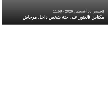
الخميس 06 أغسطس 2026 - 11:58
مكناس /العثور على جثة شخص داخل مرحاض