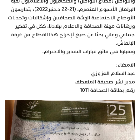
والتواصل (قطاع التواصل) والصحافيون والاعلاميون بقبة
البرلمان الأسبوع المنصرم، (21-22 دجنبر2022)، يتدارسون
الأوضاع الاجتماعية الهشة للصحافيين وإشكاليات وتحديات
ورهانات مهنة الصحافة والاعلام ببلادنا، ككل في تفكير
جماعي وعلني بحثا عن صيغ لإخراج هذا القطاع من غرفة
الإنعاش.
وتقبلوا مني فائق عبارات التقدير والاحترام.
الامضاء:
عبد السلام العزوزي
مدير نشر صحيفة المنعطف
رقم بطاقة الصحافة 1011