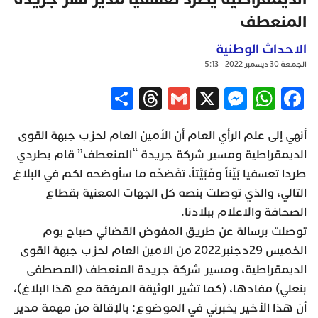
المنعطف
الاحداث الوطنية
الجمعة 30 ديسمبر 2022 - 5:13
Share
Threads
Gmail
Messenger
WhatsApp
X
Facebook
أنهي إلى علم الرأي العام أن الأمين العام لحزب جبهة القوى
الديمقراطية ومسير شركة جريدة “المنعطف” قام بطردي
طردا تعسفيا بَيِّناً ومُبَيَّتاً، تفْضحُه ما سأوضحه لكم في البلاغ
التالي، والذي توصلت بنصه كل الجهات المعنية بقطاع
الصحافة والاعلام ببلادنا.
توصلت برسالة عن طريق المفوض القضائي صباح يوم
الخميس 29دجنبر2022 من الامين العام لحزب جبهة القوى
الديمقراطية، ومسير شركة جريدة المنعطف (المصطفى
بنعلي) مفادها، (كما تشير الوثيقة المرفقة مع هذا البلاغ)،
أن هذا الأخير يخبرني في الموضوع: بالإقالة من مهمة مدير