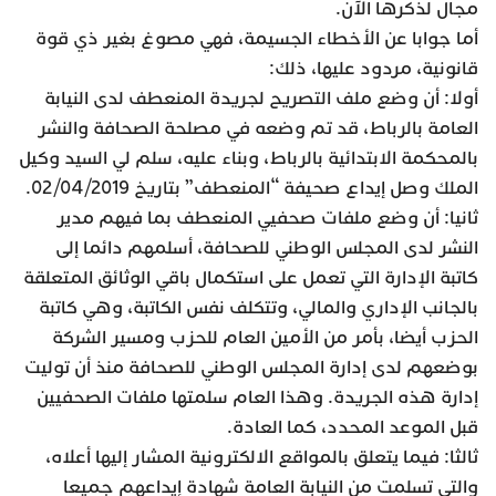
مجال لذكرها الآن.
أما جوابا عن الأخطاء الجسيمة، فهي مصوغ بغير ذي قوة
قانونية، مردود عليها، ذلك:
أولا: أن وضع ملف التصريح لجريدة المنعطف لدى النيابة
العامة بالرباط، قد تم وضعه في مصلحة الصحافة والنشر
بالمحكمة الابتدائية بالرباط، وبناء عليه، سلم لي السيد وكيل
الملك وصل إيداع صحيفة “المنعطف” بتاريخ 02/04/2019.
ثانيا: أن وضع ملفات صحفيي المنعطف بما فيهم مدير
النشر لدى المجلس الوطني للصحافة، أسلمهم دائما إلى
كاتبة الإدارة التي تعمل على استكمال باقي الوثائق المتعلقة
بالجانب الإداري والمالي، وتتكلف نفس الكاتبة، وهي كاتبة
الحزب أيضا، بأمر من الأمين العام للحزب ومسير الشركة
بوضعهم لدى إدارة المجلس الوطني للصحافة منذ أن توليت
إدارة هذه الجريدة. وهذا العام سلمتها ملفات الصحفيين
قبل الموعد المحدد، كما العادة.
ثالثا: فيما يتعلق بالمواقع الالكترونية المشار إليها أعلاه،
والتي تسلمت من النيابة العامة شهادة إيداعهم جميعا