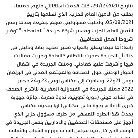
بتاريخ 29/12/2020، كنت قدمت استقالتي منهم جميعا،
بطلب من الأمين العام للحزب، الذي تسلمها بتاريخ
05/08/2021، وأخْلَيْتُ مسؤوليتي منهم جميعا، بعدما رفض
الأمين العام للحزب ومسير شركة جريدة “المنعطف” توفير
شروط العمل للصحافيين.
رابعا: أما فيما يتعلق بالغياب فغير صحيح بتاتا، ودليلي في
ذلك أن الجريدة صدرت بانتظام كالعادة وحررت مقالات
فيها وأشرفت عليها كعادتي، ومثلت الجريدة في اشغال
الحوار الوطني حول الصحافة والمجتمع المدني في البرلمان
يومي 21و22، وسافرت إلى مكناس يومي 23 و24 دجنبر
2022 ممثلا للجريدة في الفيدرالية المغربية لناشري الصحف
في نشاط مهني (دورة تكوينية، ندوة فكرية، جائزة جهوية
كبرى للإعلام بجهة فاس-مكناس) لها بمدينة مكناس.
يحدث هذا الطرد التعسفي من طرف مسؤول حزبي الذي
أجهز على مستحقات الصحفيين والاداريين بنفس الجريدة في
الوقت الذي كان فيه مجلس النواب ووزارة الشباب والثقافة