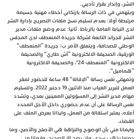
النشر، وإنذار بقرار تأديبي.
ويتهمني في ذات الرسالة بارتكابي أخطاء مهنية جسيمة
مرتبطة أولا: بعدم تسليم نسخ ملفات التصريح بإدارة النشر
لدى النيابة العامة بالرباط. ثانيا: عدم وضع ملفات مدير
النشر للجرائد التابعة لشركة جريدة المنعطف لدى المجلس
الوطني للصحافة، ويتعلق الأمر ب: جريدة “المنعطف”
الورقية، الصحيفة الالكترونية “آش طاري” والصحيفة
الالكترونية “المنعطف 24″، والصحيفة الالكترونية
“هماميل”.
وتمهلني نفس رسالة “الإقالة” 48 ساعة للحضور لمقر
العمل لتبرير الغياب منذ الاثنين 19 دجنبر 2022. ولتسليم
مهام مدير النشر إلى المسؤولين المعينين بعدي، وتشدد
نفس الرسالة على أن عدم حضوري داخل الأجل المحدد
أعلاه، يعتبر استقالة من العمل، وايذانا بعرض الملف على
القضاء.
وايمانا مني بأن الوضوح والنزاهة هي الأصلح والأصح، وما
دونها يذهب سدى، ولن يصح إلا الصحيح، وإيمانا مني