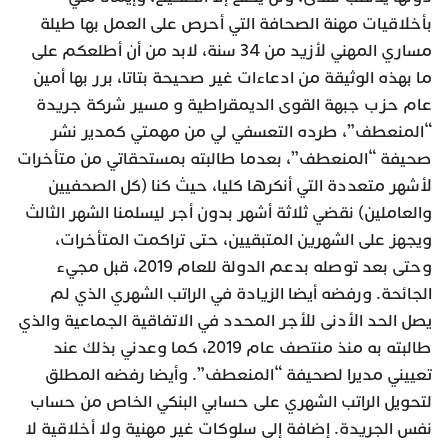
بأخلاقيات مهنة الصحافة التي أحرص على العمل بها طيلة
مساري المهني لأزيد من 34 سنة، لابد من أن أطلعكم على
ما بهذه الوثيقة من ادعاءات غير صحيحة بتاتا، برر بها أمين
عام حزب جبهة القوى الديمقراطية و مسير شركة جريدة
“المنعطف”، طرده التعسفي لي من مهمتي كمدير نشر
صحيفة “المنعطف”، بعدما طالبته بمستحقاتي من متأخرات
لأشهر متعددة التي أنكرها كليا، حيث كنا (كل الصحفيين
والعاملين) نقضي ثلاثة أشهر بدون أجر ليسلمنا الشهر الثالث
ويجهز على الشهرين المتبقيين، حتى تراكمت المتأخرات،
وحتى بعد توصله بدعم الدولة للعام 2019، قبل مجيء
الجائحة. ورفضه أيضا الزيادة في الراتب الشهري الذي لم
يصل الحد الأدنى للأجر المحدد في الاتفاقية الجماعية والذي
طالبته به منذ منتصف عام 2019، كما وعدني بذلك عند
تعييني مديرا لصحيفة “المنعطف”. وأيضا رفضه المطلق
لتحويل الراتب الشهري على حسابي البنكي الخاص من حساب
نفس الجريدة. إضافة إلى سلوكات غير مهنية ولا أخلاقية لا