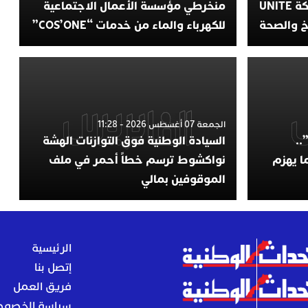
البرلمانيين من أجل المناخ وشبكة UNITE
منخرطي مؤسسة الأعمال الاجتماعية
اخ والصحة
للكهرباء والماء من خدمات “COS’ONE”
الجمعة 07 أغسطس 2026 - 11:28
..
السيادة الوطنية فوق التوازنات الهشة
ا يهزم
نواكشوط ترسم خطاً أحمر في ملف
الموقوفين بمالي
الرئيسية
إتصل بنا
فريق العمل
سياسة الخصوص