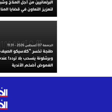
لتعزيز التعاون في قضايا المن
الجمعة 07 أغسطس 2026 - 11:31
طنجة تخسر “كلاسيكو الصيف”
وبرشلونة ينسحب بلا تردد! عندم
الغموض أضخم الأندية