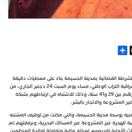
Share
Threads
Gm
Me
شرطة القضائية بمدينة الحسيمة بناءً على معطيات دقيقة
وفرتها مصالح المديرية العامة لمراقبة التراب الوطني، مساء يوم السبت 24 دجنبر الجاري، من
توقيف ستة أشخاص تتراوح أعمارهم بين 29 و41 سنة، وذلك للاشتباه في ارتباطهم بشبكة
ر المشروعة والاتجار بالبشر.
منية بوسط مدينة الحسيمة، والتي مكنت من توقيف المشتبه
ة للهجرة غير المشروعة عبر المسالك البحرية، وبرفقتهم تم
الأولية تقديمهم لمبالغ مالية متفاوتة لفائدة المنظمين