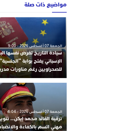
مواضيع ذات صلة
الجمعة 07 أغسطس 2026 - 9:00
سيادة التاريخ تفرض نفسها البر
الإسباني يفتح بوابة “الجنسية”
للصحراويين رغم مناورات مدري
الجمعة 07 أغسطس 2026 - 4:04
ترقية القائد محمد إيكن… تتوي
مهني اتسم بالكفاءة والانضب