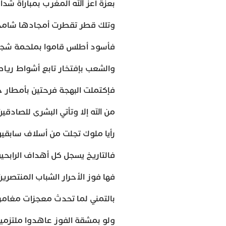
بعزة أعز الله المغرب بمباراة شد
وتلك قطر تقطرت أمجادها شامخين
فأسود أطلس قاموا بملحمة شجعا
والشعب بإفتخار تابع أشواط ري
فإكتملت البهجة فرحتين بأمطار خ
من الله إلا وتأتي البشرى للصادقي
رأيا ملوك تجلت من أسلاف سابقين 
فالتاريخ يسجل كل أهداف الرابحين
فها فوز الأحرار الشباب المنتصري
بالتمني لما تحدث معجزات مغامري
ولو بمشقة الفوز عاهدوا ملتزمينا