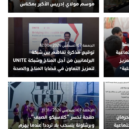
موسم مولاي إدريس الأكبر بمكناس
سًا
الجمعة 07 أغسطس 2026 - 12:00
ماعية
توقيع مذكرة تفاهم بين شبكة
عزيز
البرلمانيين من أجل المناخ وشبكة UNITE
لية*
لتعزيز التعاون في قضايا المناخ والصحة
الجمعة 07 أغسطس 2026 - 11:31
حرمان
طنجة تخسر “كلاسيكو الصيف”..
تماعية
وبرشلونة ينسحب بلا تردد! عندما يهزم