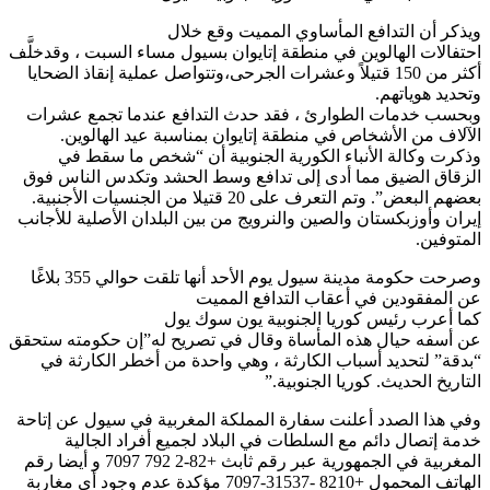
ويذكر أن التدافع المأساوي المميت وقع خلال
احتفالات الهالوين في منطقة إتايوان بسيول مساء السبت ، وقدخلَّف
أكثر من 150 قتيلاً وعشرات الجرحى،وتتواصل عملية إنقاذ الضحايا
وتحديد هوياتهم.
وبحسب خدمات الطوارئ ، فقد حدث التدافع عندما تجمع عشرات
الآلاف من الأشخاص في منطقة إتايوان بمناسبة عيد الهالوين.
وذكرت وكالة الأنباء الكورية الجنوبية أن “شخص ما سقط في
الزقاق الضيق مما أدى إلى تدافع وسط الحشد وتكدس الناس فوق
بعضهم البعض”. وتم التعرف على 20 قتيلا من الجنسيات الأجنبية.
إيران وأوزبكستان والصين والنرويج من بين البلدان الأصلية للأجانب
المتوفين.
وصرحت حكومة مدينة سيول يوم الأحد أنها تلقت حوالي 355 بلاغًا
عن المفقودين في أعقاب التدافع المميت
كما أعرب رئيس كوريا الجنوبية يون سوك يول
عن أسفه حيال هذه المأساة وقال في تصريح له”إن حكومته ستحقق
“بدقة” لتحديد أسباب الكارثة ، وهي واحدة من أخطر الكارثة في
التاريخ الحديث. كوريا الجنوبية.”
وفي هذا الصدد أعلنت سفارة المملكة المغربية في سيول عن إتاحة
خدمة إتصال دائم مع السلطات في البلاد لجميع أفراد الجالية
المغربية في الجمهورية عبر رقم ثابث +82-2 792 7097 و أيضا رقم
الهاتف المحمول +8210 -31537-7097 مؤكدة عدم وجود أي مغاربة