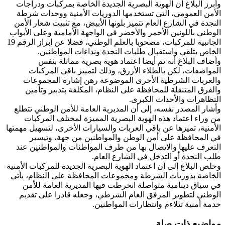
وأبرز البلاغ أن الهوية البصرية الجديدة الخاصة بمركبات ودراجات
الأمن العمومي، التي تستخدمها الدوريات الأمنية ووحدات شرطة
النجدة في الشارع العام تتميز بلونها الأبيض، مع تثبيت شعار الأمن
الوطني باللونين الأحمر والأخضر في الواجهة الأمامية وعلى الأبواب
الجانبية للمركبات، مصحوبا بالعلم الوطني، فضلا عن إبراز الرقم 19
الخاص بتلقي واستقبال طلبات النجدة ونداءات المواطنين.
وأضاف البلاغ أنه تم أيضا اعتماد هوية بصرية مماثلة بنفس
المواصفات، لكن بالطلاء الأزرق، وذلك لتمييز باقي المركبات
والعربات الشرطية الأخرى الموضوعة رهن إشارة المجموعات
والفرق المتنقلة للمحافظة على النظام، المكلفة بتدبير وتأمين
التظاهرات والأحداث الكبرى.
وأشار المصدر نفسه، إلى أن المديرية العامة للأمن الوطني تتطلع
من وراء اعتماد هذه الهوية البصرية المميزة لمختلف المركبات
الأمنية، تميزها عن باقي العربات والسيارات الأخرى، لتسهيل مهمتها
في المحافظة على أمن الوطن والمواطنين من جهة، وتيسير
التعرف عليها والاتصال بها من طرف المواطنات والمواطنين عند
طلب النجدة أو التدخل في الشارع العام.
وخلص البلاغ إلى أن اعتماد الهوية البصرية الجديدة للمركبات الأمنية
الخاصة بدوريات الشرطة ومجموعات المحافظة على النظام، يأتي
في سياق دينامية متواصلة انخرطت فيها المديرية العامة للأمن
الوطني لتطوير المرفق العام الشرطي، وجعله قادرا على تقديم
خدمة أمنية تتلاءم وانتظارات المواطنين.
مواضيع ذات صلة