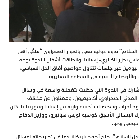
سلام” ندوة دولية تعنى بالحوار الصحراوي “ملگى أهل
ماس بجزر الكناري- إسبانيا، وانطلقت أشغال الندوة يومه
 ستمتد ليومين عبر جلسات تتناول مواضيع آفاق الحل السياسي،
والأوضاع الأمنية في المنطقة المغاربية.
 شارك في الندوة التي حظيت بتغطية واسعة في وسائل
 المدني الصحراوي، أكاديميون، وممثلون عن مختلف
ود أحزاب وشخصيات أجنبية وازنة من إسبانيا وموريتانيا، كان
 الإسباني الأسبق خوسيه لويس سباتيرو، ووزير الدفاع
 خوسي بونو.
جل السلام”، حاج أحمد باريكالا دعا في تصريحاته لوسائل