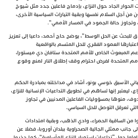
الحوار الجاد حول النزاع، بإدماج فاعلين جدد مثل شيوخ
ن من أجل السلام نفسها وبقية التيارات السياسية الأخرى،
 وتجاوز حالة الجمود في المسار الأممي”.
ق للبحث عن الحل الوسط”، يوضح حاج أحمد، داعيا إلى تعزيز
عتبارها العمود الفقري للحل المتسم بالواقعية
 ندعم المبعوث الخاص للأمم المتحدة ستافان دي ميستورا،
مم المتحدة لفرض احترام وقف إطلاق النار لمنع وقوع
باني الأسبق خوسي بونو، أشاد في مداخلته بمبادرة الحكم
زاع، ليعتبر إنها تساهم في تطويق التداعيات الإنسانية للنزاع،
وف، منوها بمسؤوليات الفاعلين المدنيين في تجاوز
التي تعرقل التوصل للحل السياسي.
ا من الساقية الحمراء، وادي الذهب، وبقية امتدادات
 جانب ممثلي الجالية الصحراوية ببلدان أوروبا، فضلا عن
وا حول “تداعيات استمرار النزاع المأساوية”، كما حذروا