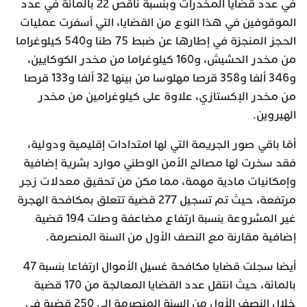
في عدد قضايا المخدرات وبنسبة ناقص 22 بالمائة في عدد
الموقوفين في هذا النوع من القضايا، التي أسفرت عمليات
الحجز المنجزة في إطارها عن ضبط 75 طنا و540 كيلوغراما
من مخدر الحشيش، و160 كيلوغراما من مخدر الكوكايين،
و346 ألفا و358 قرصا مهلوسا من بينها 32 ألفا و133 قرصا
من مخدر الإكستازي، علاوة على كيلوغرامين من مخدر
الهيروين.
أمّا باقي صور الجريمة التي لها امتدادات إقليمية ودولية،
فقد سخرت لها مصالح الأمن الوطني موارد بشرية إضافية
وإمكانيات مادية مهمة، مما مكن من تحقيق معدلات زجر
مرتفعة، حيث تم تسجيل 277 قضية تتعلق بمكافحة الهجرة
غير المشروعة بنسبة ارتفاع مضاعفة وصلت 194 قضية
إضافية مقارنة مع النصف الأول من السنة المنصرمة.
أيضا سجلت قضايا مكافحة غسيل الأموال ارتفاعا بنسبة 47
بالمائة، حيث انتقل عدد القضايا المعالجة من 170 قضية
خلال النصف الأول من السنة المنصرمة إلى 250 قضية في