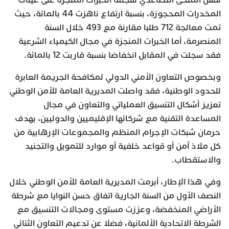
نفس المنحى التصاعدي سجلته الخبرات المنجزة على عينات
المخدرات المحجوزة، بنسبة ارتفاع ناهزت 44 بالمائة، حيث
تمت معالجة 712 طلبا مقارنة مع 493 خلال السنة
المنصرمة، أما الخبرات المنجزة في مجال الكيمياء الشرعية
فقد سجلت في المقابل انخفاضا بنسبة قاربت 12 بالمائة.
وبخصوص التعاون الأمني الدولي لمكافحة الجريمة العابرة
للحدود الوطنية، فقد واصلت المديرية العامة للأمن الوطني
تعزيز أشكال التنسيق العملياتي والتعاون في مجال
المساعدة التقنية مع شركائها الإقليميين والدوليين، بهدف
حرمان شبكات الإجرام المنظم والمجموعات الإرهابية من
كل ملاذ آمن أو قواعد خلفية أو موارد للتمويل والتجنيد
والاستقطاب.
وفي هذا الإطار، أبرمت المديرية العامة للأمن الوطني خلال
النصف الأول من السنة الجارية اتفاق حسن النوايا مع شرطة
الأراضي المنخفضة، وعززت مستوى ومجالات التنسيق مع
الشرطة الاتحادية الألمانية، فضلا عن تدعيم التعاون الثنائي