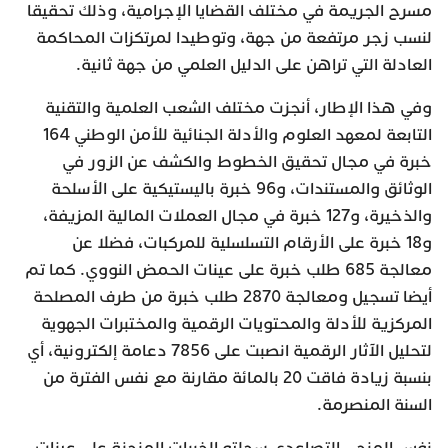
مسرح الجريمة في مختلف القضايا الإجرامية، وذلك تحقيقا
لنسب زجر مرتفعة من جهة، وتوطيدا لمرتكزات المحاكمة
العادلة التي تراهن على الدليل العلمي من جهة ثانية.
وفي هذا الإطار، أنجزت مختلف الشعب العلمية والتقنية
التابعة لمعهد العلوم والأدلة الجنائية للأمن الوطني 164
خبرة في مجال تحقيق الخطوط والكشف عن الزور في
الوثائق والمستندات، و96 خبرة باليستيكية على الأسلحة
والذخيرة، و127 خبرة في مجال العملات المالية المزيفة،
و18 خبرة على الأرقام التسلسلية للمركبات، فضلا عن
معالجة 685 طلب خبرة على عينات الحمض النووي. كما تم
أيضا تسجيل ومعالجة 2870 طلب خبرة من طرف المصلحة
المركزية للأدلة والمحتويات الرقمية والمختبرات الجهوية
لتحليل الآثار الرقمية انصبت على 7856 دعامة إلكترونية، أي
بنسبة زيادة فاقت 20 بالمائة مقارنة مع نفس الفترة من
السنة المنصرمة.