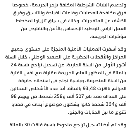
وتدعيم البنيات الشرطية المكلفة بزجر الجريمة، خصوصا
فرق مكافحة العصابات وقاعات القيادة والتنسيق وفرق
الكشف عن المتفجرات، وذلك في سياق تنزيلها لمخطط
العمل الرامي لتوطيد الإحساس بالأمن والتقليص من
مؤشرات الجريمة.
وقد أسفرت العمليات الأمنية المنجزة على مستوى جميع
المراكز والأقطاب الحضرية على الصعيد الوطني، خلال الستة
أشهر الأولى من السنة الجارية، عن تسجيل تراجع بنسبة 24
بالمائة في المظهر العام للجريمة مقارنة مع نفس الفترة
من السنة المنصرمة، وبنسبة نجاح في استجلاء حقيقة
الجرائم ناهزت 93,48 بالمائة، أما عدد الأشخاص المحالين
على العدالة فقد بلغ 507 ألف و258 شخصا، من بينهم 98
ألف و364 شخصا كانوا يشكلون موضوع أبحاث في قضايا
تتنوع ما بين الجنايات والجنح.
وقد تم أيضا تسجيل تراجع ملحوظ بنسبة فاقت 30 بالمائة