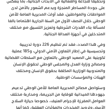
وتحقيقا للنجاعة والفعالية في الأبحاث الجنائية، بما ينعكس
على جودة المساطر المنجزة ويدعم الشعور بالأمن لدى
المواطنات والمواطنين، فقد أولت المديرية العامة للأمن
الوطني خلال النصف الأول من السنة الجارية اهتماما بالغا
لمسألة بناء القدرات الشرطية وتعزيز التنسيق مع مختلف
المتدخلين في أجهزة العدالة الجنائية.
وفي هذا الصدد، فقد تم تنظيم 226 دورة تدريبية
وتحسيسية في إطار التعاون الأمني الدولي، و185 عملية
تكوينية على الصعيد الوطني بالتعاون مع السلطات القضائية
ومصالح وزارة العدل والمجلس الوطني لحقوق الإنسان
والمندوبية الوزارية المكلفة بحقوق الإنسان ومختلف
الهيئات والمؤسسات الوطنية.
وستواصل مصالح المديرية العامة للأمن الوطني تدعيم
جهودها الميدانية للوقاية من الجريمة، ومحاربة مختلف
العوامل المفرزة للإجرام العنيف، خصوصا حيازة السلاح
الأبيض وترويج المخدرات والمؤثرات العقلية، كما أنها