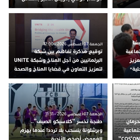
سًا
الجمعة 07 أغسطس 2026 - 12:00
ماعية
توقيع مذكرة تفاهم بين شبكة
عزيز
البرلمانيين من أجل المناخ وشبكة UNITE
لية*
لتعزيز التعاون في قضايا المناخ والصحة
الجمعة 07 أغسطس 2026 - 11:31
حرمان
طنجة تخسر “كلاسيكو الصيف”..
تماعية
وبرشلونة ينسحب بلا تردد! عندما يهزم
الغموض أضخم الأندية