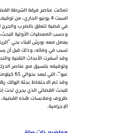
تمكنت عناصر فرقة الشرطة القضائي
في قضية تتعلق بالضرب والجرح ا
وحسب المعطيات الأولية للبحث،
يعمل معه بورش للبناء بحي “الريا
تسبب في وفاته، وذلك قبل أن يست
وقد أسفرت الأبحاث التقنية والتح
وتوقيفه بتنسيق مع عناصر الدرك
عبو”، التي تبعد بحوالي 65 كيلومتر عن مدينة ابن جرير.
وقد تم الاحتفاظ بجثة الهالك ره
للبحث القضائي الذي يجري تحت إ
ظروف وملابسات هذه القضية، وكذ
الإجرامية.
مواضيع ذات صلة