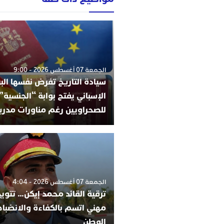
الجمعة 07 أغسطس 2026 - 9:00
سيادة التاريخ تفرض نفسها البر
الإسباني يفتح بوابة “الجنسية”
للصحراويين رغم مناورات مدري
الجمعة 07 أغسطس 2026 - 4:04
ترقية القائد محمد إيكن… تتوي
مهني اتسم بالكفاءة والانضب
الوطن