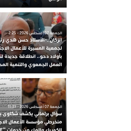
الجمعة 07 أغسطس 2026 - 2:25
انزكان :*الأستاذ حسن هدي رئي
لجمعية المسيرة للأعمال الاجت
بأولاد دحو.. انطلاقة جديدة لت
العمل الجمعوي والتنمية المح
الجمعة 07 أغسطس 2026 - 11:33
سؤال برلماني يكشف شكاوى ب
منخرطي مؤسسة الأعمال الاج
للكهرباء والماء من خدمات “COS’ONE”