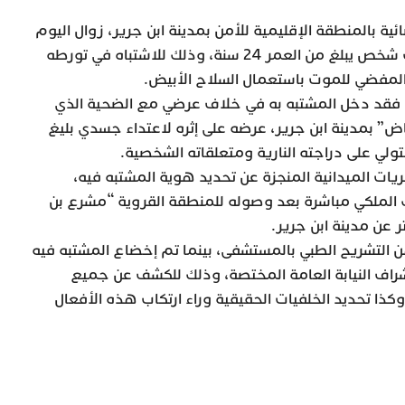
ة بالمنطقة الإقليمية للأمن بمدينة ابن جرير، زوال اليوم
السبت 4 يونيو الجاري، من توقيف شخص يبلغ من العمر 24 سنة، وذلك للاشتباه في تورطه
لمفضي للموت باستعمال السلاح الأبيض.
 فقد دخل المشتبه به في خلاف عرضي مع الضحية الذي
ض” بمدينة ابن جرير، عرضه على إثره لاعتداء جسدي بليغ
ولي على دراجته النارية ومتعلقاته الشخصية.
ريات الميدانية المنجزة عن تحديد هوية المشتبه فيه،
 الملكي مباشرة بعد وصوله للمنطقة القروية “مشرع بن
ن التشريح الطبي بالمستشفى، بينما تم إخضاع المشتبه فيه
شراف النيابة العامة المختصة، وذلك للكشف عن جميع
ا تحديد الخلفيات الحقيقية وراء ارتكاب هذه الأفعال