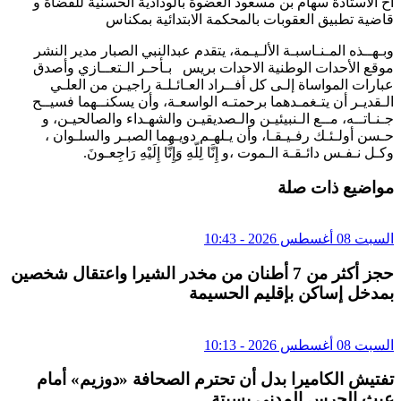
اخ الأستاذة سهام بن مسعود العضوة بالودادية الحسنية للقضاة و
قاضية تطبيق العقوبات بالمحكمة الابتدائية بمكناس
وبـهــذه المـنـاسبـة الألـيـمة، يتقدم عبدالنبي الصبار مدير النشر
موقع الأحدات الوطنية الاحدات بريس بـأحـر الـتعــازي وأصدق
عبارات المواساة إلـى كل أفــراد العـائـلـة راجيـن من العلـي
الـقديـر أن يتـغمـدهما برحمتـه الواسعـة، وأن يسكنــهما فسيــح
جـنـاتــه، مــع الـنبيئيـن والـصديقيـن والشهـداء والصالحيـن، و
حـسن أولـئـك رفـيـقـا، وأن يـلهـم دويـهما الصبـر والسلـوان ،
وكـل نـفـس دائـقـة الـموت ،و إِنَّا لِلّهِ وَإِنَّا إِلَيْهِ رَاجِعـونَ.
مواضيع ذات صلة
السبت 08 أغسطس 2026 - 10:43
حجز أكثر من 7 أطنان من مخدر الشيرا واعتقال شخصين
بمدخل إساكن بإقليم الحسيمة
السبت 08 أغسطس 2026 - 10:13
تفتيش الكاميرا بدل أن تحترم الصحافة «دوزيم» أمام
عبث الحرس المدني بسبتة