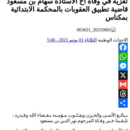
تعزية في وفاة اخ الأستاذة سهام بن مسعود
قاضية تطبيق العقوبات بالمحكمة الابتدائية
بمكناس
الاحداث الوطنية
الثلاثاء 01 يونيو 2021 - 5:46
Facebook
WhatsApp
Messenger
X
Gmail
Threads
Share
بـبالـغ الأسـى والحـزن وبقـلـوب مـؤمـنه بـقـضاء الله وقـدره ،
تلـقـينا خـبر وفـاة المرحوم نور الدين بن مسعود