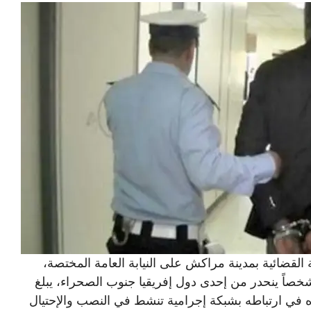
القضائية بمدينة مراكش على النيابة العامة المختصة،
يل الجاري، شخصاً ينحدر من إحدى دول إفريقيا جنوب الصحراء، يبلغ
ك للإشتباه في ارتباطه بشبكة إجرامية تنشط في النصب والإحتيال