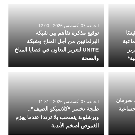
الجمعة 07 أغسطس 2026 - 12:00
سًا
توقيع مذكرة تفاهم بين شبكة
ماعية
البرلمانيين من أجل المناخ وشبكة
زيز
UNITE لتعزيز التعاون في قضايا المناخ
ية*
والصحة
بحرمان
الجمعة 07 أغسطس 2026 - 11:31
تماعية
طنجة تخسر “كلاسيكو الصيف”..
وبرشلونة ينسحب بلا تردد! عندما يهزم
الغموض أضخم الأندية