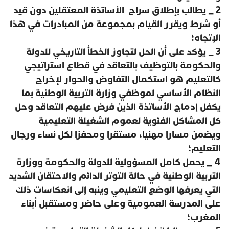
2 _ يطالب بإطلاق سراح الأساتذة المعتقلين دون قيد
أو شرط ويقرر القيام بمجموعة من المبادرات في هذا
الإتجاه؛
3 _ يؤكد على أن الحل لتجاوز الخطأ التاريخي للدولة
والحكومة بالتوظيف بالتعاقد في قطاع استراتيجي
كالتعليم هو استكمال التفاوض والحوار لإخراج
النظام الأساسي لموظفي وزارة التربية الوطنية بما
يكفل إدماج الأساتذة الذين فرض عليهم التعاقد وحل
كل المشاكل الفئوية لعموم الشغيلة التعليمية
ويضمن مسارا مهنيا، مستقرا ومحفزا لكل نساء ورجال
التعليم؛
4 _ يحمل كامل المسؤولية للدولة والحكومة ووزارة
التربية الوطنية في حالة التوتر الدائم والاحتقان الشديد
التي يعرفها الوضع التعليمي وينبه إلى انعكاسات ذلك
على المدرسة العمومية وعلى حاضر ومستقبل أبناء
المغرب؛