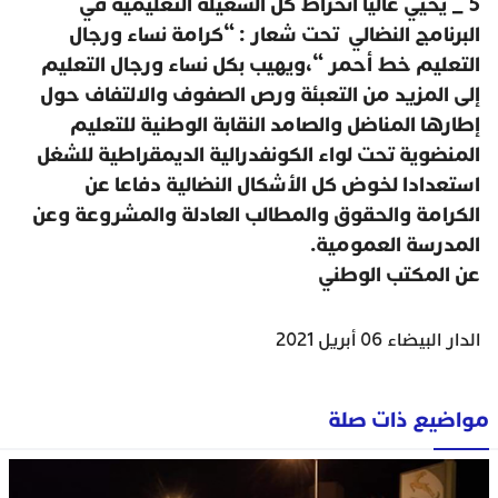
5 _ يحيي عاليا انخراط كل الشغيلة التعليمية في
البرنامج النضالي تحت شعار : “كرامة نساء ورجال
التعليم خط أحمر “،ويهيب بكل نساء ورجال التعليم
إلى المزيد من التعبئة ورص الصفوف والالتفاف حول
إطارها المناضل والصامد النقابة الوطنية للتعليم
المنضوية تحت لواء الكونفدرالية الديمقراطية للشغل
استعدادا لخوض كل الأشكال النضالية دفاعا عن
الكرامة والحقوق والمطالب العادلة والمشروعة وعن
المدرسة العمومية.
عن المكتب الوطني
الدار البيضاء 06 أبريل 2021
مواضيع ذات صلة