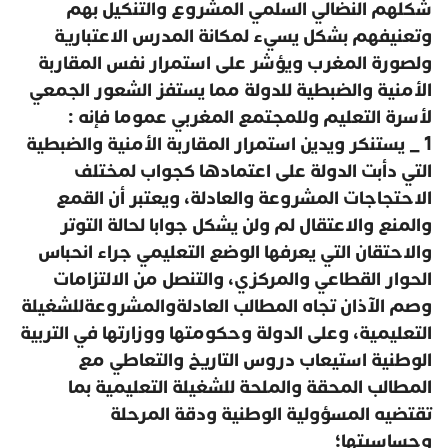
شكلهم النضالي السلمي المشروع والتنكيل بهم
وتعنيفهم بشكل يسيء لمكانة المدرس الاعتبارية
ولصورة المغرب ويؤشر على استمرار نفس المقاربة
الأمنية والضبطية للدولة مما يستفز الشعور الجمعي
لأسرة التعليم وللمجتمع المغربي عموما فإنه :
1 _ يستنكر ويدين استمرار المقاربة الأمنية والضبطية
التي دأبت الدولة على اعتمادها كجواب لمختلف
الاحتجاجات المشروعة والعادلة، ويعتبر أن القمع
والمنع والاعتقال لم ولن يشكل جوابا لحالة التوتر
والاحتقان التي يعرفها الوضع التعليمي جراء انحباس
الحوار القطاعي والمركزي، والتنصل من الالتزامات
وصم الآذان تجاه المطالب العادلةوالمشروعةللشغيلة
التعليمية، وعلى الدولة وحكومتها ووزارتها في التربية
الوطنية استيعاب دروس التاريخ والتعاطي مع
المطالب المحقة والملحة للشغيلة التعليمية بما
تقتضيه المسؤولية الوطنية ودقة المرحلة
وحساسيتها؛