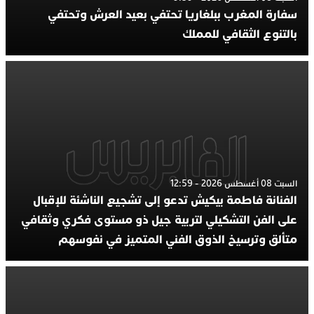
سفارة المغرب ببلغاريا تحتفي بعيد العرش وتحتفي
بالتنوع الثقافي للمملك
السبت 08 أغسطس 2026 - 12:59
الفنانة فاطمة بيكيش تدعو إلى تشجيع الناشئة للإقبال
على الفن التشكيلي لتربية جيل ذو مستوى فكري وثقافي
متألق وترسيخ الذوق الفني المتميز في نفوسهم