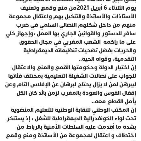
يوم الثلاثاء 6 أبريل 2021من منع وقمع وتعنيف
الأستاذات والأساتذة والتنكيل بهم واعتقال مجموعة
منهم من داخل شكلهم النضالي السلمي في ضرب
سافر للدستور والقوانين الجاري بها العمل ،وإجهاز كلي
على ما راكمه الشعب المغربي في مجال الحقوق
والحريات بفضل تضحيات تنظيماته الديمقراطية
التقدمية، وقواه الحية..
إن اختيار الدولة وحكومتها القمع والمنع والاعتقال
للجواب على نضالات الشغيلة التعليمية بمختلف فئاتها
ليبرهن لمن لا يزال يحتاج لبرهان عن الإفلاس التام وعن
إقفال القوس والعودة بالمغرب لزمن بائد كان الكل
يأمل القطع معه..
إن المكتب الوطني للنقابة الوطنية للتعليم المنضوية
تحت لواء الكونفدرالية الديمقراطية للشغل ، إذ يستنكر
بشدة ما أقدمت عليه السلطات الأمنية بالرباط من
اختطاف و اعتقال لمجموعة من الأساتذة ومنع وقمع