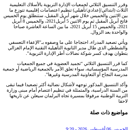
وقرر التنسيق الثلاثي لجمعيات الإدارة التربوية بالأسلاك التعليمية
الثلاث (ابتدائي/إعدادي/تأهيلي) تنظيم اعتصامات إقليمية تتوزع ما
بين الاثنين والخميس خلال شهر أبريل المقبل، ستنطلق يوم الخميس
فاتح أبريل المقبل ثم يوم الاثنين 5 أبريل2021، والخميس 8 أبريل
2021، والخميس 15 أبريل 2021، ما بين الساعة العاشرة صباحا
والواحدة بعد الزوال.
ويأتي تصعيد المدراء، احتجاجا على ما وصفوه بـ”الإعفاء التعسفي
والشططي الذي طال مدير الثانوية التأهيلية التقنية الإمام الغزالي
بتطوان بهدف كسر شوكة نضالات أطر الإدارة التربوية”.
كما قرر التنسيق الثلاثي “تجميد العضوية في جميع الجمعيات
المدرسية المؤسساتية، سواء تعلق الأمر بالجمعية الرياضية أو جمعية
مدرسة النجاح أو التعاونية المدرسية وغيرها”.
وأكد التنسيق المذكور توجهه لأشكال نضالية أكثر تصعيدا فيما تبقى
من السنة الدراسية، والمتمثلة في تنظيم اعتصام أمام مبنى وزارة
التربية الوطنية مرفوقا بمسيرة تجاه البرلمان سيعلن عن تاريخها
لاحقا
مواضيع ذات صلة
الخميس 06 أغسطس 2026 - 9:20