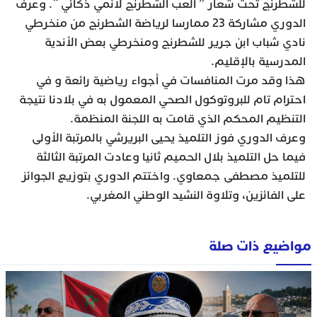
للشطرنج تحت شعار ” ألعب الشطرنج لأنمي ذكائي “. وعرف
الدوري مشاركة 23 ممارسا لرياضة الشطرنج من منخرطي
نادي شباب ابن جرير للشطرنج ومنخرطي بعض الأندية
المدرسية بالإقليم.
هذا وقد مرت المنافسات في أجواء رياضية رائعة و في
احترام تام للبروتوكول الصحي المعمول به في بلادنا نتيجة
التنظيم المحكم الذي قامت به اللجنة المنظمة.
وعرف الدوري فوز التلميذ يحيى البريرشي بالمرتبة الأولى
فيما حل التلميذ بلال الحميم ثانيا وعادت المرتبة الثالثة
للتلميذ مصطفى جمعاوي. واختتم الدوري بتوزيع الجوائز
على الفائزين، وتلاوة النشيد الوطني المغربي.
مواضيع ذات صلة