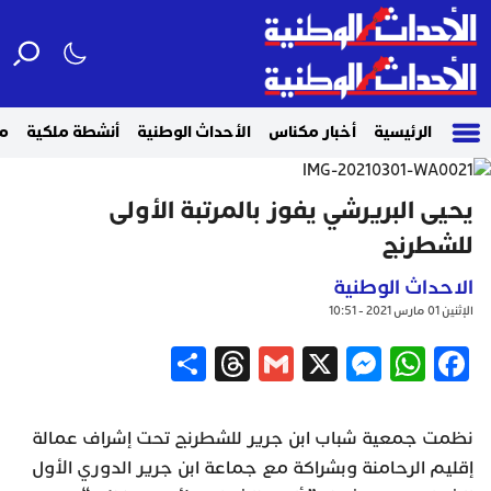
الرئيسية
أخبار مكناس
الأحداث الوطنية
أنشطة ملكية
م
يحيى البريرشي يفوز بالمرتبة الأولى
للشطرنج
الاحداث الوطنية
الإثنين 01 مارس 2021 - 10:51
Share
Threads
Gmail
Messenger
WhatsApp
X
Facebook
نظمت جمعية شباب ابن جرير للشطرنج تحت إشراف عمالة
إقليم الرحامنة وبشراكة مع جماعة ابن جرير الدوري الأول