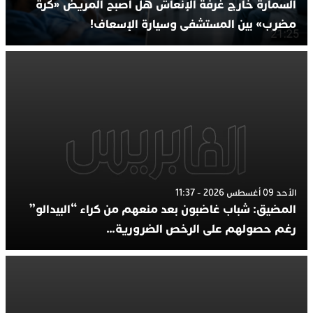
السمارة خارج غرفة الإنعاش هل أصبح المريض «كرةَ
مضرب» بين المستشفى وسيارة الإسعاف!
الأحد 09 أغسطس 2026 - 11:37
المضيق: شباب غاضبون بعد منعهم من كراء “البيدالو”
رغم حصولهم على الرخص الضرورية…