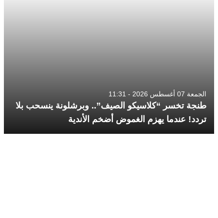
الجمعة 07 أغسطس 2026 - 11:31
طنجة تخسر “كلاسيكو الصيف”.. وبرشلونة ينسحب بلا
تردد! عندما يهزم الغموض أضخم الأندية