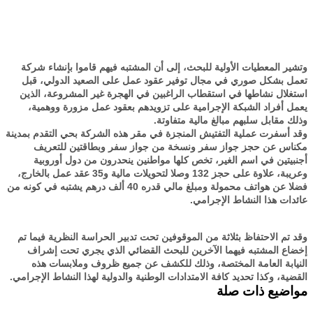
وتشير المعطيات الأولية للبحث، إلى أن المشتبه فيهم قاموا بإنشاء شركة
تعمل بشكل صوري في مجال توفير عقود عمل على الصعيد الدولي، قبل
استغلال نشاطها في استقطاب الراغبين في الهجرة غير المشروعة، الذين
يعمل أفراد الشبكة الإجرامية على تزويدهم بعقود عمل مزورة ووهمية،
وذلك مقابل سلبهم مبالغ مالية متفاوتة.
وقد أسفرت عملية التفتيش المنجزة في مقر هذه الشركة بحي التقدم بمدينة
مكناس عن حجز جواز سفر ونسخة من جواز سفر وبطاقتين للتعريف
أجنبيتين في اسم الغير، تخص كلها مواطنين ينحدرون من دول أوروبية
وعريبة، علاوة على حجز 132 وصلا لتحويلات مالية و35 عقد عمل بالخارج،
فضلا عن هواتف محمولة ومبلغ مالي قدره 40 ألف درهم يشتبه في كونه من
عائدات هذا النشاط الإجرامي.
وقد تم الاحتفاظ بثلاثة من الموقوفين تحت تدبير الحراسة النظرية فيما تم
إخضاع المشتبه فيهما الآخرين للبحث القضائي الذي يجري تحت إشراف
النيابة العامة المختصة، وذلك للكشف عن جميع ظروف وملابسات هذه
القضية، وكذا تحديد كافة الامتدادات الوطنية والدولية لهذا النشاط الإجرامي.
مواضيع ذات صلة