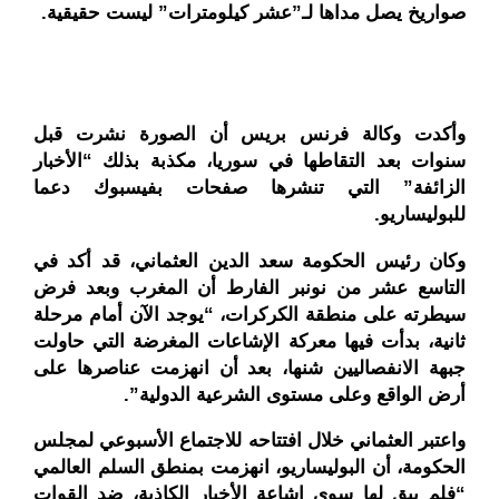
صواريخ يصل مداها لـ”عشر كيلومترات” ليست حقيقية.
وأكدت وكالة فرنس بريس أن الصورة نشرت قبل
سنوات بعد التقاطها في سوريا، مكذبة بذلك “الأخبار
الزائفة” التي تنشرها صفحات بفيسبوك دعما
للبوليساريو.
وكان رئيس الحكومة سعد الدين العثماني، قد أكد في
التاسع عشر من نونبر الفارط أن المغرب وبعد فرض
سيطرته على منطقة الكركرات، “يوجد الآن أمام مرحلة
ثانية، بدأت فيها معركة الإشاعات المغرضة التي حاولت
جبهة الانفصاليين شنها، بعد أن انهزمت عناصرها على
أرض الواقع وعلى مستوى الشرعية الدولية”.
واعتبر العثماني خلال افتتاحه للاجتماع الأسبوعي لمجلس
الحكومة، أن البوليساريو، انهزمت بمنطق السلم العالمي
“فلم يبق لها سوى إشاعة الأخبار الكاذبة، ضد القوات