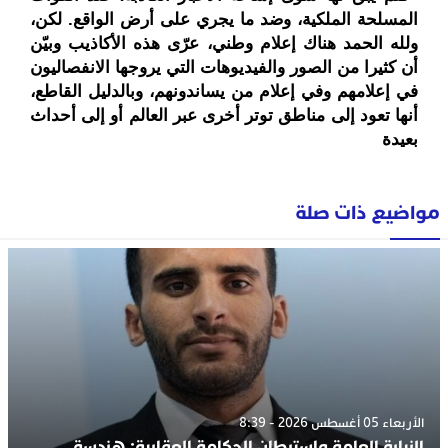
المسلحة الملكية، وضد ما يجري على أرض الواقع. لكن،
ولله الحمد هناك إعلام وطني، عرّى هذه الأكاذيب وبيّن
أن كثيرا من الصور والفيديوهات التي يروجها الانفصاليون
في إعلامهم وفي إعلام من يساندونهم، وبالدليل القاطع،
أنها تعود إلى مناطق توتر أخرى عبر العالم أو إلى أحداث
بعيدة
مواضيع ذات صلة
الأربعاء 05 أغسطس 2026 - 8:39
النيابة العامة واستبطان الحكامة العقابية: هندسة