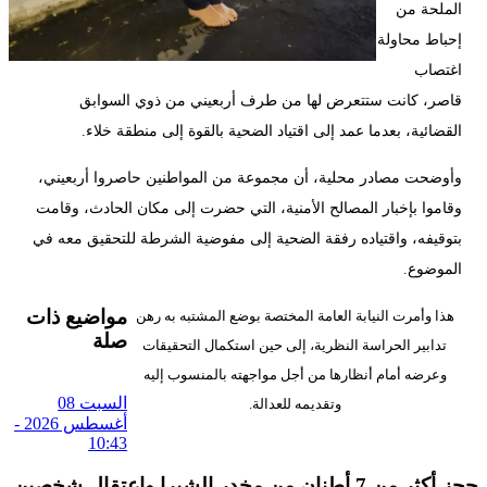
الملحة من
إحباط محاولة
اغتصاب
قاصر، كانت ستتعرض لها من طرف أربعيني من ذوي السوابق
القضائية، بعدما عمد إلى اقتياد الضحية بالقوة إلى منطقة خلاء.
وأوضحت مصادر محلية، أن مجموعة من المواطنين حاصروا أربعيني،
وقاموا بإخبار المصالح الأمنية، التي حضرت إلى مكان الحادث، وقامت
بتوقيفه، واقتياده رفقة الضحية إلى مفوضية الشرطة للتحقيق معه في
الموضوع.
مواضيع ذات
هذا وأمرت النيابة العامة المختصة بوضع المشتبه به رهن
صلة
تدابير الحراسة النظرية، إلى حين استكمال التحقيقات
وعرضه أمام أنظارها من أجل مواجهته بالمنسوب إليه
السبت 08
وتقديمه للعدالة.
أغسطس 2026 -
10:43
حجز أكثر من 7 أطنان من مخدر الشيرا واعتقال شخصين