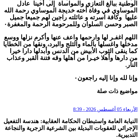
الوطنية ببالغ التعازي والمواساة إلى أخينا عادل
الموساوي في وفاة أخته خديجة الموساوي رحمة الله
عليها وكافة اسرته و عائلته راجين لهم جميعا جميل
الصبر وحسن السلوان وللمرحومة الرحمة والمغفرة٠
اللهم اغفـر لها وارحمها واعف عنها وأكرم نزلها ووسع
مدخلها واغسلها بالماء والثلج والبرد، ونقها من الخطايا
كما ينقى الثوب الأبيض من الدنس وأبدلها دارا خيرا
من دارها وأهلا خيـرا من أهلها وقه فتنة القبر وعذاب
النار.
وإنا لله وإنا إليه راجعون٠
مواضيع ذات صلة
الأربعاء 05 أغسطس 2026 - 8:39
النيابة العامة واستبطان الحكامة العقابية: هندسة التفعيل
الإجرائي للعقوبات البديلة بين الشرعية الزجرية والنجاعة
التدبيرية.