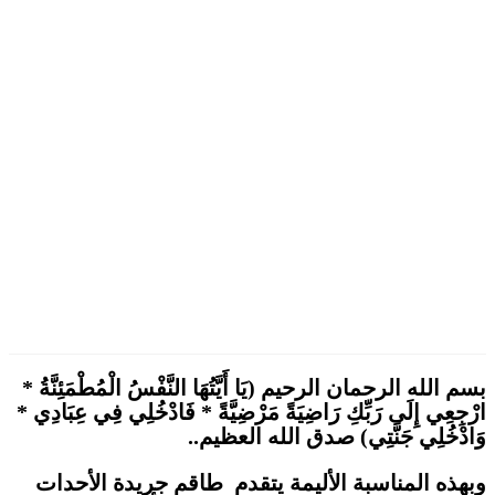
بسم الله الرحمان الرحيم (يَا أَيَّتُهَا النَّفْسُ الْمُطْمَئِنَّةُ *
ارْجِعِي إِلَى رَبِّكِ رَاضِيَةً مَرْضِيَّةً * فَادْخُلِي فِي عِبَادِي *
وَادْخُلِي جَنَّتِي) صدق الله العظيم..
وبهذه المناسبة الأليمة يتقدم طاقم جريدة الأحدات