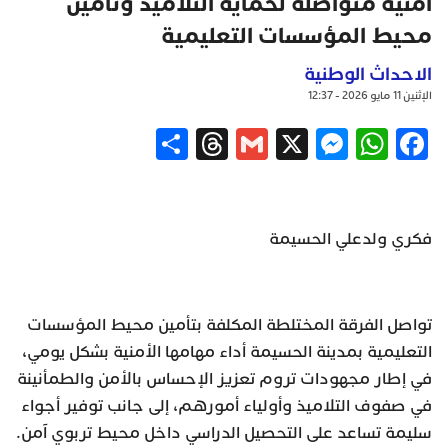
أمنية متواصلة لحماية التلاميذ وتأمين
محيط المؤسسات التعليمية
الاحداث الوطنية
الإثنين 11 مايو 2026 - 12:37
Share
Threads
Gmail
Messenger
WhatsApp
X
Facebook
فكري ولدعلي الحسيمة
تواصل الفرقة المختلطة المكلفة بتأمين محيط المؤسسات
التعليمية بمدينة الحسيمة أداء مهامها الأمنية بشكل يومي،
في إطار مجهودات تروم تعزيز الإحساس بالأمن والطمأنينة
في صفوف التلاميذ وأولياء أمورهم، إلى جانب توفير أجواء
سليمة تساعد على التحصيل الدراسي داخل محيط تربوي آمن.