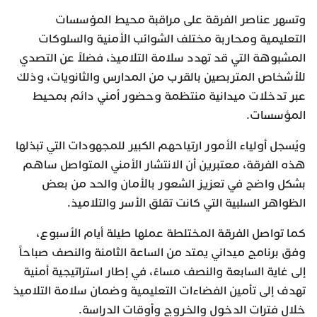
وتسهر عناصر الفرقة على مراقبة محيط المؤسسات
التعليمية ومحاربة مختلف الشوائب الأمنية والسلوكات
المشبوهة التي قد تهدد سلامة التلاميذ، فضلاً عن التصدي
للأشخاص المتربصين بالقرب من المدارس والثانويات، وذلك
عبر تدخلات ميدانية منتظمة وحضور أمني دائم بمحيط
المؤسسات.
ويُسجل أولياء الأمور ارتياحهم الكبير للمجهودات التي تبذلها
هذه الفرقة، معتبرين أن الانتشار الأمني المتواصل ساهم
بشكل واضح في تعزيز الشعور بالأمان والحد من بعض
الظواهر السلبية التي كانت تقلق الأسر والتلاميذ.
كما تواصل الفرقة المختلطة عملها طيلة أيام الأسبوع،
وفق برنامج ميداني يمتد من الساعة الثامنة والنصف صباحاً
إلى غاية السابعة والنصف مساءً، في إطار استراتيجية أمنية
تهدف إلى تأمين الفضاءات التعليمية وضمان سلامة التلاميذ
خلال فترات الدخول والخروج وأوقات الدراسة.