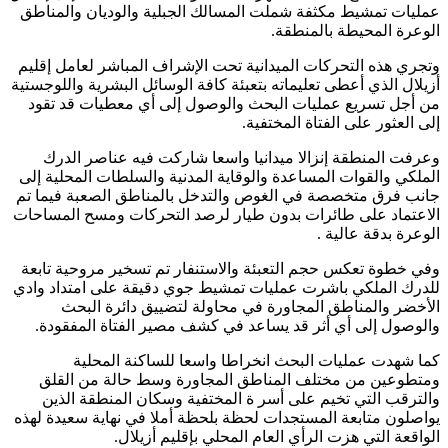
عمليات تمشيط مكثفة شملت المسالك الجبلية والوديان والمناطق
الوعرة المحيطة بالمنطقة.
وتجري هذه التحركات الميدانية تحت الإشراف المباشر لعامل إقليم
أزيلال الذي أعطى تعليماته بتعبئة كافة الوسائل البشرية واللوجستية
من أجل تسريع عمليات البحث والوصول إلى أي معطيات قد تقود
إلى العثور على الفتاة المختفية.
وعرفت المنطقة إنزالا ميدانيا واسعا شاركت فيه عناصر الدرك
الملكي والقوات المساعدة والوقاية المدنية والسلطات المحلية إلى
جانب فرق متخصصة في الغوص والتدخل بالمناطق الصعبة فيما تم
الاعتماد على طائرات بدون طيار لرصد التحركات ومسح المساحات
الوعرة بدقة عالية .
وفي خطوة تعكس حجم التعبئة والاستنفار تم تسخير مروحية تابعة
للدرك الملكي باشرت عمليات تمشيط جوي دقيقة على امتداد وادي
الأخضر والمناطق المجاورة في محاولة لتضييق دائرة البحث
والوصول إلى أي أثر قد يساعد في كشف مصير الفتاة المفقودة.
كما شهدت عمليات البحث انخراطا واسعا للساكنة المحلية
ومتطوعين من مختلف المناطق المجاورة وسط حالة من القلق
والترقب التي تخيم على أسر ة المختفية وسكان المنطقة الذين
يواصلون متابعة المستجدات لحظة بلحظة أملا في نهاية سعيدة لهذه
الواقعة التي هزت الرأي العام المحلي بإقليم أزيلال.