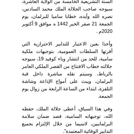
السنة التشريعية الخامسة من الولاية العاشرة،
سيوجه صاحب الجلالة الملك محمد السادس،
نصره الله وأيده، خطابا ساميا للبرلمان، يوم
الجمعة 21 صفر الخير 1442 ه موافق 9 أكتوبر
2020م .
وأخذا بعين الاعتبار للتدابير الاحترازية التي
أقرتها السلطات العمومية، بتوجيهات ملكية
سامية، للحد من انتشار وباء كوفيد 19، سيوجه
جلالته خطاب الافتتاح من القصر الملكي العامر
بالرباط، وسيتم نقله مباشرة داخل قبة
البرلمان، ويبث على أمواج الإذاعة وشاشة
التلفزة، ابتداء من الساعة الرابعة من زوال يوم
الجمعة.
وفي هذا السياق، أعطى جلالة الملك، حفظه
الله، توجيهاته السامية، قصد ضمان سلامة
البرلمانيين، لاسيما من خلال الإلتزام بجميع
التدابير الوقائية المعتمدة”.