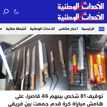
الرئيسية
أخبار مكناس
الأحداث الوطنية
أنشطة ملكية
م
توقيف 81 شخص بينهم 46 قاصرا، على
هامش مباراة كرة قدم جمعت بين فريقي