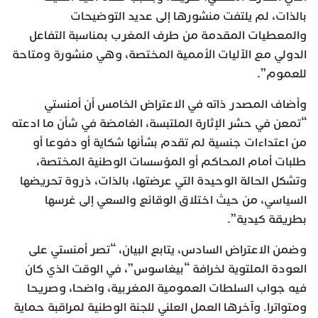
بالذات، لم يلتفت منشورها إلى عديد التوضيحات
والمعطيات المقدمة من طرف المغرب بمناسبة التفاعل
الدولي مع الآليات الأممية المختصة، وهي منشورة ومتاحة
للعموم”.
وأضاف المصدر ذاته في الاعتراض الخامس أن أمنستي
“تمعن في حشر الإثارة الملتبسة، الغامضة في شأن ما ادعته
من اعتداءات جنسية لم تقدم بشأنها شكاية أو دفوعا أو
طلبات أمام المحاكم أو المؤسسات الوطنية المختصة،
وتشكل الحالة الوحيدة التي عرضتها، بالذات، ذروة تحريضها
السياسي، من حيث اختلاق الوقائع والسعي إلى غرسها
بطريقة كيدية”.
وضمن الاعتراض السادس، يتابع البيان، “تصر أمنستي على
العودة الملتوية لخرافة “بيغاسوس”، في الوقت الذي كان
فيه جواب السلطات العمومية المغربية، واضحا، وصريحا
ومتواترا. وآخرها العمل العلني للجنة الوطنية لمراقبة حماية