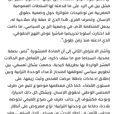
فشل بين في الرد على ما قدمته لها السلطات العمومية
المغربية من توضيحات متواترة حول وضعية حقوق
الإنسان. وتصرف الفرع، هذا الذي لا صفة ولا صلاحية له،
يجعل المنظمة الأم، في وضعية الج بن السياسي، ما دامت
قد اختارت أسلوبا تحريضيا مباشرا عوض النهج الحقوقي،
الذي ادعته منذ زمن طويل”.
وأشار الاعتراض الثاني إلى أن المادة المنشورة “تصر، بصفة
عمدية، انسجاما مع ما سلف ذكره، على التعامل مع الحالات
العشر الواردة بها بطريقة كيدية، جمعت بشكل تعسفي، بين
تطويع سياسي لموقفها المنحاز لأعداء الوحدة الترابية وبين
إطلاق ادعاءات باطلة عرضت للفحص وثبت زيفها، على
مستوى القضاء. كما كان معظمها موضوع تتبع من طرف
المجلس الوطني لحقوق الإنسان. ويشكل كل ذلك انحيازا،
وبوجه مكشوف إلى جانب طرف في صراع إقليمي تخوضه
بلادنا، دفاعا عن وحدتها الترابية؛ نزاع معروض على أنظار
مجلس الأمن في إطار البحث عن مساعي الحل السلمي، وقد