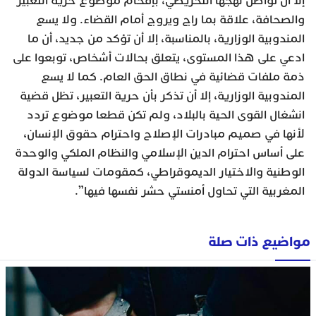
إلا أن تواصل نهجها التحريضي، بإقحام موضوع حرية التعبير
والصحافة، علاقة بما راج ويروج أمام القضاء. ولا يسع
المندوبية الوزارية، بالمناسبة، إلا أن تؤكد من جديد، أن ما
ادعي على هذا المستوى، يتعلق بحالات أشخاص، توبعوا على
ذمة ملفات قضائية في نطاق الحق العام. كما لا يسع
المندوبية الوزارية، إلا أن تذكر بأن حرية التعبير، تظل قضية
انشغال القوى الحية بالبلاد، ولم تكن قطعا موضوع تردد
لأنها في صميم مبادرات الإصلاح واحترام حقوق الإنسان،
على أساس احترام الدين الإسلامي والنظام الملكي والوحدة
الوطنية والاختيار الديموقراطي، كمقومات لسياسة الدولة
المغربية التي تحاول أمنستي حشر نفسها فيها”.
مواضيع ذات صلة