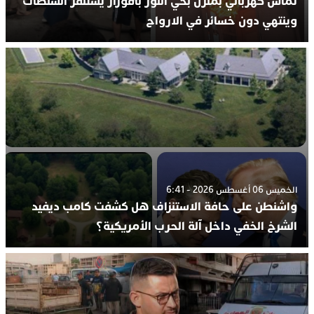
تماس كهربائي بمنزل بحي اللوز بافورار يستنفر السلطات
وينتهي دون خسائر في الارواح
الخميس 06 أغسطس 2026 - 6:41
واشنطن على حافة الاستنزاف هل كشفت كامب ديفيد
الشرخ الخفي داخل آلة الحرب الأمريكية؟