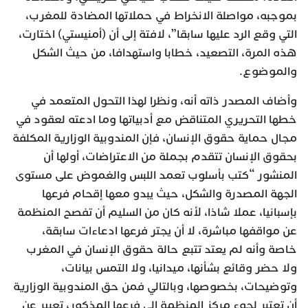
بموجبه، مواصلة الانخراط في حملاتها المضادة للمغرب،
التي وقع الرد عليها سابقا”، لافتة إلى أن (أمنيستي) اختارت،
هذه المرة، التصعيد، خطابا واستهدافا، من حيث الشكل
والموضوع.
وأضاف المصدر ذاته أنه، ونظرا لهذا التحول المتعمد في
خطها التحريري المتناقض مع أدبياتها وما ادعته لعقود في
مجال حماية حقوق الإنسان، فإن المندوبية الوزارية المكلفة
بحقوق الإنسان تتقدم بجملة من الاعتراضات، أولها أن
المنشور “كتب بأسلوب تعمد اللبس والغموض على مستوى
الجهة المصدرة والشكل، حيث يبدو معها إقحام فرعها
بإسبانيا، عملا شاذا، لأنه كان من السليم أن تفصح المنظمة
عن مواقفها مباشرة، لا أن يجتر فرعها ادعاءات سابقة،
خاصة وأنه لم يعتد تتبع حالة حقوق الإنسان في المغرب
ولا حضر وقائع بشأنها، ميدانيا، ولا التمس بيانات،
وتوضيحات، بخصوصها، وبالتالي فمن حق المندوبية الوزارية
أن تعتبر لجوء مركز المنظمة إلى فرعها المذكور، تعبير عن