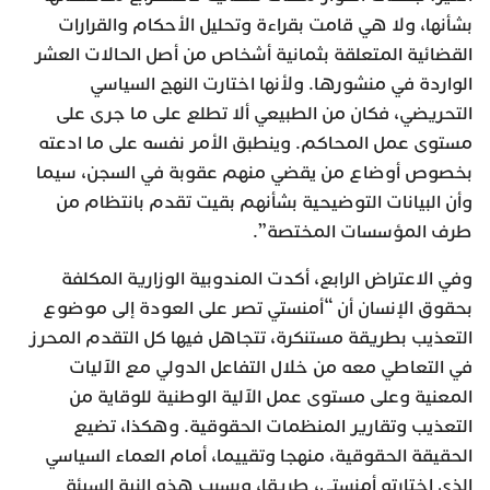
بشأنها، ولا هي قامت بقراءة وتحليل الأحكام والقرارات
القضائية المتعلقة بثمانية أشخاص من أصل الحالات العشر
الواردة في منشورها. ولأنها اختارت النهج السياسي
التحريضي، فكان من الطبيعي ألا تطلع على ما جرى على
مستوى عمل المحاكم. وينطبق الأمر نفسه على ما ادعته
بخصوص أوضاع من يقضي منهم عقوبة في السجن، سيما
وأن البيانات التوضيحية بشأنهم بقيت تقدم بانتظام من
طرف المؤسسات المختصة”.
وفي الاعتراض الرابع، أكدت المندوبية الوزارية المكلفة
بحقوق الإنسان أن “أمنستي تصر على العودة إلى موضوع
التعذيب بطريقة مستنكرة، تتجاهل فيها كل التقدم المحرز
في التعاطي معه من خلال التفاعل الدولي مع الآليات
المعنية وعلى مستوى عمل الآلية الوطنية للوقاية من
التعذيب وتقارير المنظمات الحقوقية. وهكذا، تضيع
الحقيقة الحقوقية، منهجا وتقييما، أمام العماء السياسي
الذي اختارته أمنستي، طريقا، وبسبب هذه النية السيئة