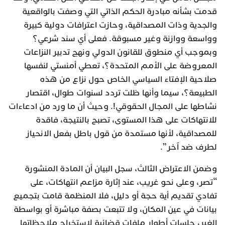
قدمت بشأنه مبادرة الحكم الذاتي التي وصفت بالواقعية
والجدية وذات المصداقية، وحازت اعترافات دولية كبيرة
وواسعة ووازنة وغير مسبوقة. فعلى أي سند شرعي؟
وبموجب أي منطوق للقانون الدولي ونهج تدبير النزاعات
المعروضة على الأمم المتحدة؟، تعطي أمنستي لنفسها
صلاحية الإفتاء السياسي الخاص حول نزاع من هذه
الطبيعة؟، سيما وأنها ظلت تردد لسنوات طوال، اقتصار
نشاطها على المجال الحقوقي!. وحيث أن ما ورد من ادعاءات
للانتهاكات على هذا المستوى، تصبح بالنتيجة، فاقدة
للمصداقية، لأنها مستمدة من قول باطل بفعل الانحياز
لطرف ضد آخر”.
وضمن الاعتراض الثالث، سجل البيان أن المادة المنشورة
“تصر، وعلى نحو غريب، عند إثارة مزاعم انتهاكات، على
تفادي تقديم أية حجة أو دليل، فلا المنظمة قامت بتجميع
بيانات في عين المكان، ولا تتبعت بصفة مباشرة أو بواسطة
الغير، جلسات أطوار ملفات قضائية لاستخراج ملاحظاتها