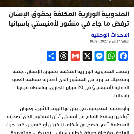
المندوبية الوزارية المكلفة بحقوق الإنسان
ترفض ما جاء في منشور لأمنيستي باسبانيا
الاحداث الوطنية
الإثنين 27 فبراير 2023 - 10:32
Share
Threads
Gmail
Messenger
WhatsApp
X
Facebook
رفضت المندوبية الوزارية المكلفة بحقوق الإنسان، جملة
وتفصيلا، ما ورد في المنشور الذي أصدرته منظمة العفو
الدولية (أمنيستي) في 20 فبراير الجاري، بواسطة فرعها
بإسبانيا.
وأوضحت المندوبية، في بيان لها اليوم الاثنين، بعنوان
“وأخيرا يسقط القناع عن أمنستي”، أن المنشور الذي أصدرته
المنظمة “لم يفصح عن شكله، لا كبيان أو كتقرير، كما جرت
العادة، مفضلة صيغة خطاب سياسي تحريضي، ومتعمدة