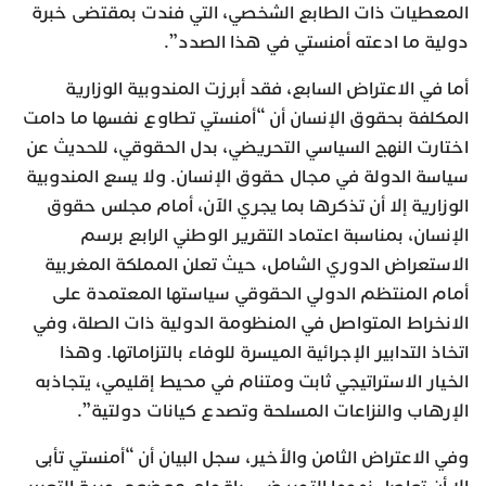
المعطيات ذات الطابع الشخصي، التي فندت بمقتضى خبرة
دولية ما ادعته أمنستي في هذا الصدد”.
أما في الاعتراض السابع، فقد أبرزت المندوبية الوزارية
المكلفة بحقوق الإنسان أن “أمنستي تطاوع نفسها ما دامت
اختارت النهج السياسي التحريضي، بدل الحقوقي، للحديث عن
سياسة الدولة في مجال حقوق الإنسان. ولا يسع المندوبية
الوزارية إلا أن تذكرها بما يجري الآن، أمام مجلس حقوق
الإنسان، بمناسبة اعتماد التقرير الوطني الرابع برسم
الاستعراض الدوري الشامل، حيث تعلن المملكة المغربية
أمام المنتظم الدولي الحقوقي سياستها المعتمدة على
الانخراط المتواصل في المنظومة الدولية ذات الصلة، وفي
اتخاذ التدابير الإجرائية الميسرة للوفاء بالتزاماتها. وهذا
الخيار الاستراتيجي ثابت ومتنام في محيط إقليمي، يتجاذبه
الإرهاب والنزاعات المسلحة وتصدع كيانات دولتية”.
وفي الاعتراض الثامن والأخير، سجل البيان أن “أمنستي تأبى