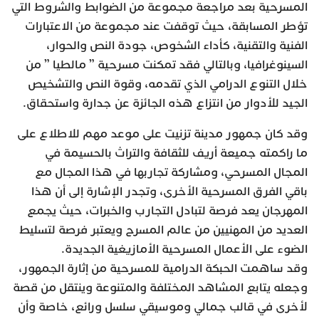
المسرحية بعد مراجعة مجموعة من الضوابط والشروط التي
تؤطر المسابقة، حيث توقفت عند مجموعة من الاعتبارات
الفنية والتقنية، كأداء الشخوص، جودة النص والحوار،
السينوغرافيا، وبالتالي فقد تمكنت مسرحية ” مالطيا ” من
خلال التنوع الدرامي الذي تقدمه، وقوة النص والتشخيص
الجيد للأدوار من انتزاع هذه الجائزة عن جدارة واستحقاق.
وقد كان جمهور مدينة تزنيت على موعد مهم للاطلاع على
ما راكمته جميعة أريف للثقافة والتراث بالحسيمة في
المجال المسرحي، ومشاركة تجاربها في هذا المجال مع
باقي الفرق المسرحية الأخرى، وتجدر الإشارة إلى أن هذا
المهرجان يعد فرصة لتبادل التجارب والخبرات، حيث يجمع
العديد من المهنيين من عالم المسرح ويعتبر فرصة لتسليط
الضوء على الأعمال المسرحية الأمازيغية الجديدة.
وقد ساهمت الحبكة الدرامية للمسرحية من إثارة الجمهور،
وجعله يتابع المشاهد المختلفة والمتنوعة وينتقل من قصة
لأخرى في قالب جمالي وموسيقي سلسل ورائع، خاصة وأن