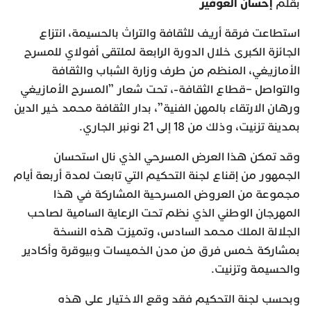
إحسان العوفير
بقلم
استطاعت فرقة أريف للثقافة والتراث بالحسيمة، انتزاع
الجائزة الكبرى خلال الدورة الرابعة لملتقى أفولاي للمسرح
الأمازيغي، المنظم من طرف وزارة الشباب والثقافة
والتواصل –قطاع الثقافة-، تحت شعار ”المسرح الأمازيغي
ورهان الارتقاء بالمهن الفنية”، بدار الثقافة محمد خير الدين
بمدينة تزنيت، وذلك من 18 إلى 21 نونبر الجاري.
وقد تمكن هذا العرض المسرحي الذي نال استحسان
الجمهور من إقناع لجنة التحكيم التي تابعت لمدة أربعة أيام
مجموعة من العروض المسرحية المشاركة في هذا
المهرجان الوطني الذي نظم تحت الرعاية السامية لصاحب
الجلالة الملك محمد السادس، وتميزت هذه النسخة
بمشاركة خمس فرق من مدن الخميسات وبيوقرة وأكادير
والحسيمة وتزنيت.
وبحسب لجنة التحكيم فقد وقع الاختيار على هذه