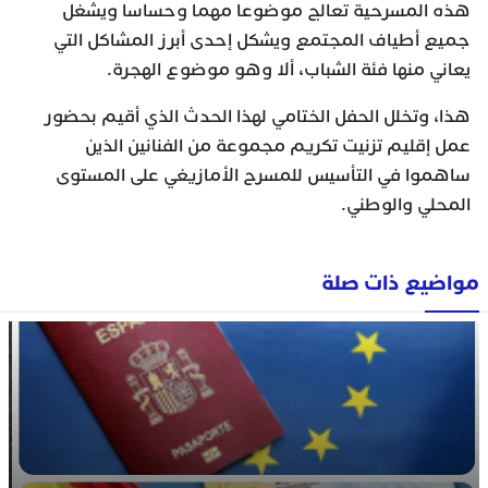
هذه المسرحية تعالج موضوعا مهما وحساسا ويشغل
جميع أطياف المجتمع ويشكل إحدى أبرز المشاكل التي
يعاني منها فئة الشباب، ألا وهو موضوع الهجرة.
هذا، وتخلل الحفل الختامي لهذا الحدث الذي أقيم بحضور
عمل إقليم تزنيت تكريم مجموعة من الفنانين الذين
ساهموا في التأسيس للمسرح الأمازيغي على المستوى
المحلي والوطني.
مواضيع ذات صلة