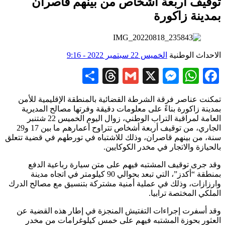
توقيف أربعة أشخاص من بينهم قاصران
بمدينة زاكورة
الاحداث الوطنية
الخميس 22 سبتمبر 2022 - 9:16
Share
Threads
Gmail
Messenger
WhatsApp
X
Facebook
تمكنت عناصر فرقة الشرطة القضائية بالمنطقة الإقليمية للأمن
بمدينة زاكورة بناءً على معلومات دقيقة وفرتها مصالح المديرية
العامة لمراقبة التراب الوطني، زوال اليوم الخميس 22 شتنبر
الجاري، من توقيف أربعة أشخاص تتراوح أعمارهم ما بين 17 و29
سنة، من بينهم قاصران، وذلك للاشتباه في تورطهم في قضية تتعلق
بالحيازة والاتجار في مخدر الكوكايين.
وقد جرى توقيف المشتبه فيهم على متن سيارة رباعية الدفع
بمنطقة “أكدز”، التي تبعد بحوالي 90 كيلومتر في اتجاه مدينة
وارزازات، وذلك في عملية أمنية مشتركة بتنسيق مع مصالح الدرك
الملكي المختصة ترابيا.
وقد أسفرت إجراءات التفتيش المنجزة في إطار هذه القضية عن
العثور بحوزة المشتبه فيهم على خمس كيلوغرامات من مخدر