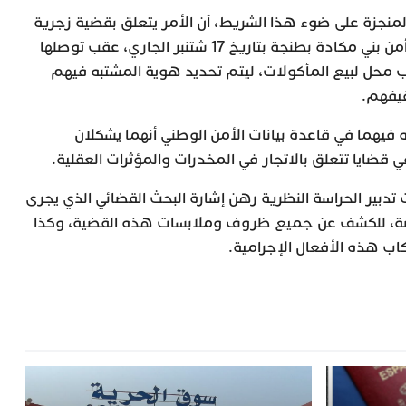
منجزة على ضوء هذا الشريط، أن الأمر يتعلق بقضية زجرية
عالجتها مصالح الشرطة بمنطقة أمن بني مكادة بطنجة بتاريخ 17 شتنبر الجاري، عقب توصلها
 محل لبيع المأكولات، ليتم تحديد هوية المشتبه فيهم
قيفهم.
فيهما في قاعدة بيانات الأمن الوطني أنهما يشكلان
ايا تتعلق بالاتجار في المخدرات والمؤثرات العقلية.
تدبير الحراسة النظرية رهن إشارة البحث القضائي الذي يجرى
ختصة، للكشف عن جميع ظروف وملابسات هذه القضية، وكذا
كاب هذه الأفعال الإجرامية.