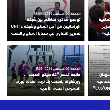
سًا
الجمعة 07 أغسطس 2026 - 12:00
ماعية
توقيع مذكرة تفاهم بين شبكة
عزيز
البرلمانيين من أجل المناخ وشبكة UNITE
لية*
لتعزيز التعاون في قضايا المناخ والصحة
الجمعة 07 أغسطس 2026 - 11:31
حرمان
طنجة تخسر “كلاسيكو الصيف”..
تماعية
وبرشلونة ينسحب بلا تردد! عندما يهزم
الغموض أضخم الأندية