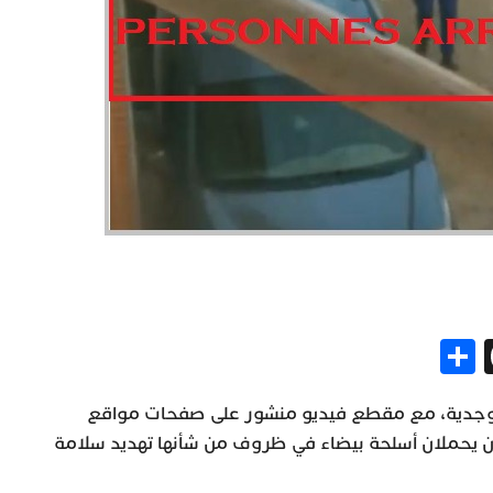
Share
Threads
Gm
Me
 وجدية، مع مقطع فيديو منشور على صفحات مواقع
ن يحملان أسلحة بيضاء في ظروف من شأنها تهديد سلامة