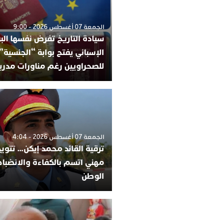
الجمعة 07 أغسطس 2026 - 9:00
سيادة التاريخ تفرض نفسها البر
الإسباني يفتح بوابة “الجنسية”
للصحراويين رغم مناورات مدري
الجمعة 07 أغسطس 2026 - 4:04
ترقية القائد محمد إيكن… تتوي
مهني اتسم بالكفاءة والانضب
الوطن