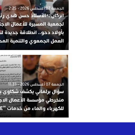
الجمعة 07 أغسطس 2026 - 2:25
انزكان :*الأستاذ حسن هدي رئي
لجمعية المسيرة للأعمال الاجت
بأولاد دحو.. انطلاقة جديدة لت
العمل الجمعوي والتنمية المح
الجمعة 07 أغسطس 2026 - 11:33
سؤال برلماني يكشف شكاوى ب
منخرطي مؤسسة الأعمال الاج
للكهرباء والماء من خدمات “COS’ONE”