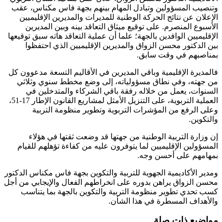
وتنصيب المسؤولين وتبادل المهام بينهم بجهة فاس مكناس، عقب
الإعلان عن نتائج الحركة الوطنية للمديرات والمديرين الإقليميين
الأسبوع المنصرم. على توقيع ميثاق التعاقد بينه وبين المديرين
الإقليميين الوافدين بالجهة؛ علما أن عملية التعاقد هاته سبق توقيعها
بين الدكتور محسن الزواق والمديرين الإقليميين الذي احتفظوا
بمناصبهم في وقت سابق.
فالمديرة الإقليمية وباقي المديرين في الأقاليم التسعة مدعوون كل
من جهته، وفي نطاق مسؤولياته، إلى وضع مخطط سنوي وثلاثي
السنوات، يعمل من خلاله رفقة باقي الشركاء والمتدخلين في
العملية التربوية، على التنزيل الأمثل لمشاريع القانون الإطار 17-51،
وعلى الرفع من المؤشرات التربوية وتطوير منظومة التربية
والتكوين.
إن وزارة التربية الوطنية من جهتها قد وضعت ثقتها في هؤلاء
المسؤولين الإقليميين لما يتوفرون عليه من كفاءة تؤهلهم للقيام
بمهامهم على أحسن وجه.
ومدير الأكاديمية الجهوية للتربية والتكوين بجهة فاس مكناس الدكتور
محسن الزواق يراهن بدوره على انخراطهم الفعال والإيجابي من أجل
كسب تحدي تطوير منظومة التربية والتكوين بالجهة بما يتناسب
والأهداف المسطرة في هذا الشأن.
مواضيع ذات صلة