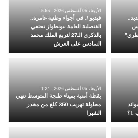
الأربعاء 05 أغسطس 2026 - 5:55
يد..
فيديو /. في أجواء وطنية غامرة..
يس
القنصلية العامة ببونطواز تحتفي
سطري”
بالذكرى الـ27 لتربع الملك محمد
السادس على العرش
الأربعاء 05 أغسطس 2026 - 1:24
يقظة أمنية بميناء طنجة المتوسط تنهي
وائد
محاولة تهريب 350 كلغ من مخدر
 .!؟
الشيرا