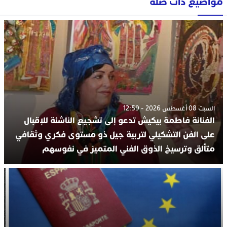
مواضيع ذات صلة
السبت 08 أغسطس 2026 - 12:59
الفنانة فاطمة بيكيش تدعو إلى تشجيع الناشئة للإقبال
على الفن التشكيلي لتربية جيل ذو مستوى فكري وثقافي
متألق وترسيخ الذوق الفني المتميز في نفوسهم