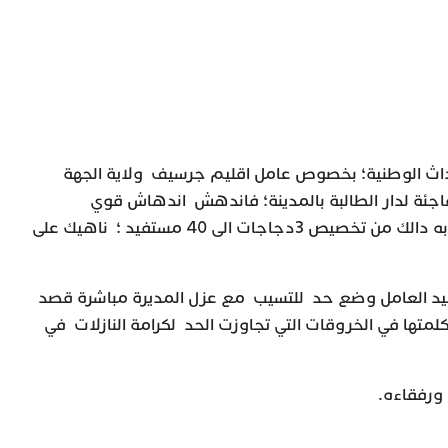
داث الوطنية؛ بخصوص عامل اقليم جرسيف ولاية الجهة
فاجئة لدار الطالبة بالمدينة؛ فاندهش اندهاش قوي
للوضعية الكارثية للمطبخ وما شابه دالك من تخصيص 3دجاجات الى 40 مستفيد ؛ ناهيك على
السيد العامل وضع حد للتسيب مع عزل المديرة مباشرة قصد
 كلمتها في الخروقات التي تجاوزت الحد لكرامة النازلات في
 ورفقاءه.