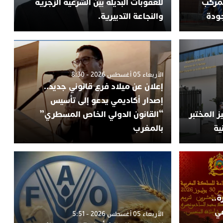
بمركب
للعقوبات البديلة بين الشرعية الزجرية
جودة
والنجاعة التدبيرية.
الأربعاء 05 أغسطس 2026 - 8:30
إعلان عن ميلاد فرع قانوني جديد..
إصدار أكاديمي يدعو إلى تأسيس
 المختبر
“القانون الدولي الخاص المسطري”
ية
بالمغرب
ة..
في
الأربعاء 05 أغسطس 2026 - 5:51