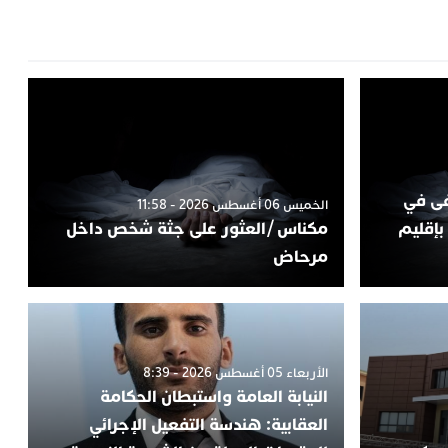
فى في
الخميس 06 أغسطس 2026 - 11:58
بإقليم
مكناس /العثور على جثة شخص داخل
مرحاض
الأربعاء 05 أغسطس 2026 - 8:39
النيابة العامة واستبطان الحكامة
العقابية: هندسة التفعيل الإجرائي