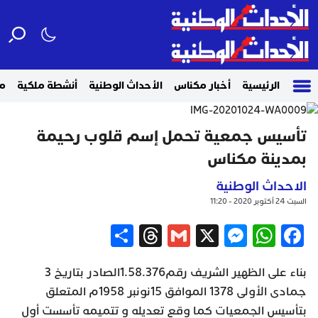
الرئيسية
أخبار مكناس
الأحداث الوطنية
أنشطة ملكية
م
تأسيس جمعية تحمل إسم قلوب رحيمة
بمدينة مكناس
الاحداث الوطنية
السبت 24 أكتوبر 2020 - 11:20
Share
Threads
Gmail
Messenger
WhatsApp
X
Facebook
بناء على الظهير الشريف رقم1.58.376الصادر بتاريخ 3
جمادى الأولى 1378 الموافق 15نونبر 1958م المتعلق
بتأسيس الجمعيات كما وقع تعديله و تتميمه تأسست أول