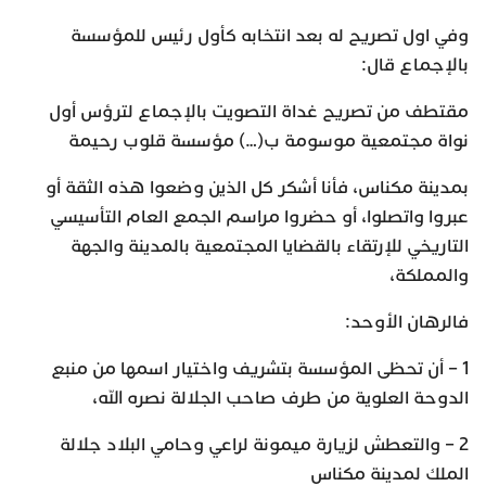
وفي اول تصريح له بعد انتخابه كأول رئيس للمؤسسة
بالإجماع قال:
مقتطف من تصريح غداة التصويت بالإجماع لترؤس أول
نواة مجتمعية موسومة ب(…) مؤسسة قلوب رحيمة
بمدينة مكناس، فأنا أشكر كل الذين وضعوا هذه الثقة أو
عبروا واتصلوا، أو حضروا مراسم الجمع العام التأسيسي
التاريخي للإرتقاء بالقضايا المجتمعية بالمدينة والجهة
والمملكة،
فالرهان الأوحد:
1 – أن تحظى المؤسسة بتشريف واختيار اسمها من منبع
الدوحة العلوية من طرف صاحب الجلالة نصره الله،
2 – والتعطش لزيارة ميمونة لراعي وحامي البلاد جلالة
الملك لمدينة مكناس