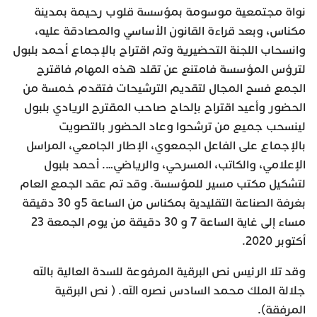
نواة مجتمعية موسومة بمؤسسة قلوب رحيمة بمدينة
مكناس، وبعد قراءة القانون الأساسي والمصادقة عليه،
وانسحاب اللجنة التحضيرية وتم اقتراح بالإجماع أحمد بلبول
لترؤس المؤسسة فامتنع عن تقلد هذه المهام فاقترح
الجمع فسح المجال لتقديم الترشيحات فتقدم خمسة من
الحضور وأعيد اقتراح بإلحاح صاحب المقترح الريادي بلبول
لينسحب جميع من ترشحوا وعاد الحضور بالتصويت
بالإجماع على الفاعل الجمعوي، الإطار الجامعي، المراسل
الإعلامي، والكاتب، المسرحي، والرياضي…. أحمد بلبول
لتشكيل مكتب مسير للمؤسسة. وقد تم عقد الجمع العام
بغرفة الصناعة التقليدية بمكناس من الساعة 5و 30 دقيقة
مساء إلى غاية الساعة 7 و 30 دقيقة من يوم الجمعة 23
أكتوبر 2020.
وقد تلا الرئيس نص البرقية المرفوعة للسدة العالية بالله
جلالة الملك محمد السادس نصره الله. ( نص البرقية
المرفقة).