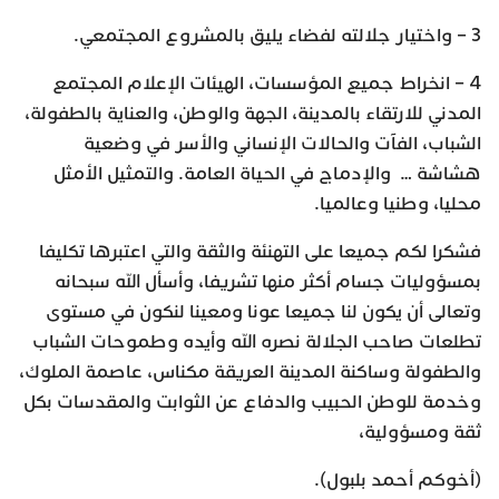
3 – واختيار جلالته لفضاء يليق بالمشروع المجتمعي.
4 – انخراط جميع المؤسسات، الهيئات الإعلام المجتمع
المدني للارتقاء بالمدينة، الجهة والوطن، والعناية بالطفولة،
الشباب، الفآت والحالات الإنساني والأسر في وضعية
هشاشة … والإدماج في الحياة العامة. والتمثيل الأمثل
محليا، وطنيا وعالميا.
فشكرا لكم جميعا على التهنئة والثقة والتي اعتبرها تكليفا
بمسؤوليات جسام أكثر منها تشريفا، وأسأل الله سبحانه
وتعالى أن يكون لنا جميعا عونا ومعينا لنكون في مستوى
تطلعات صاحب الجلالة نصره الله وأيده وطموحات الشباب
والطفولة وساكنة المدينة العريقة مكناس، عاصمة الملوك،
وخدمة للوطن الحبيب والدفاع عن الثوابت والمقدسات بكل
ثقة ومسؤولية،
(أخوكم أحمد بلبول).