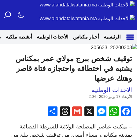
الرئيسية
أخبار مكناس
الأحداث الوطنية
أنشطة ملكية
م
توقيف شخص ببرج مولاي عمر بمكناس
يشتبه في اختطافه واحتجازه فتاة قاصر
وهتك عرضها
الاحداث الوطنية
الأربعاء 17 يونيو 2020 - 2:04
Share
Threads
Gmail
Messenger
WhatsApp
Facebook
X
– تمكنت عناصر المصلحة الولائية للشرطة القضائية
بمدينة مكناس، مساء أمس، من توقيف شخص يبلغ من