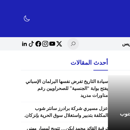
أحدث المقالات
سيادة التاريخ تفرض نفسها البرلمان الإسباني
يفتح بوابة “الجنسية” للصحراويين رغم
مناورات مدريد
عزل مسيري شركة برادرز سانتر شوب
جنوب
المكلفة بتدبير واستغلال سوق الحرية بإنزكان.
ترقية القائد محمد إيكن… تتويج لمسار مهني