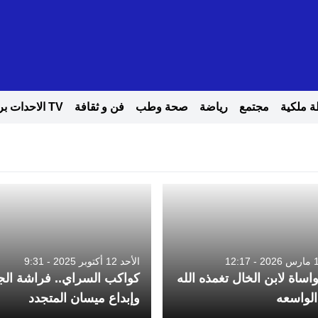
 ملكية
مجتمع
رياضة
صحة وطب
فن و ثقافة
TV الاحدات بريس
الأحد 12 أكتوبر 2025 - 9:31
اساة لابن الخال تغمذه الله
كواكب السراي.. فراشة ال
الواسعه
وإبداع ميسان المتجدد