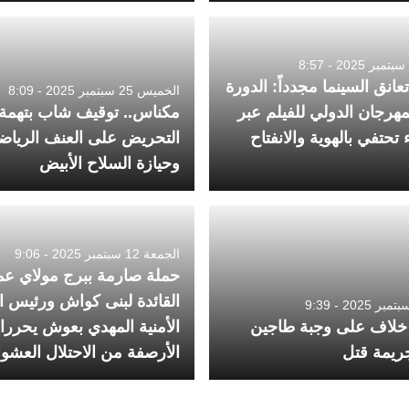
عانق السينما مجدداً: الدورة
الخميس 25 سبتمبر 2025 - 8:09
1 للمهرجان الدولي للفيلم عبر
مكناس.. توقيف شاب بتهمة
تحتفي بالهوية والانفتاح
التحريض على العنف الرياض
وحيازة السلاح الأبيض
الجمعة 12 سبتمبر 2025 - 9:06
حملة صارمة ببرج مولاي عمر
القائدة لبنى كواش ورئيس ال
خلاف على وجبة طاجين
الأمنية المهدي بعوش يحررا
جريمة قتل
الأرصفة من الاحتلال العشوا