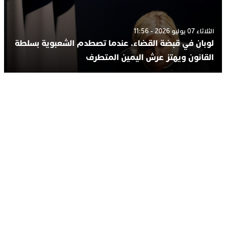
الثلاثاء 07 يوليو 2026 - 11:56
لوبان في قبضة القضاء. عندما تصطدم الشعبوية بسلطة
القانون ويهتز عرش اليمين المتطرف