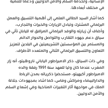
الإنسانية، ولخدمة السلم والأمن الدوليين ودعما للتنمية
في مختلف أبعادها.
كما أشار السيد الطالبي العلمي إلى أهمية التنسيق والعمل
البرلماني المشترك وتبادل الزيارات والخبرات والتجارب،
وأضاف أن زيارته والوفد البرلماني المرافق له لليابان تأتي في
سياق دعم جهود التقارب والتواصل والحوار الدائم
والمستمر بين المؤسستين التشريعيتين في البلدين لتعزيز
التعاون والتنسيق البرلماني الثنائي والمتعدد الأطراف.
وفي ذات السياق، ذكر الامبراطور الياباني ناروهيتو، أنه زار
المغرب عندما كان وليا للعهد سنة 1991 رفقة والده
الامبراطور أكيهيتو، مستحضرا ذكرياته بمدن الرباط
والدارالبيضاء ومراكش وفاس، كما اشاد بمجهودات جلالة
الملك في مواجهة آثار التغيرات المناخية وفي إشعاع السلم
والأمن الدوليين.