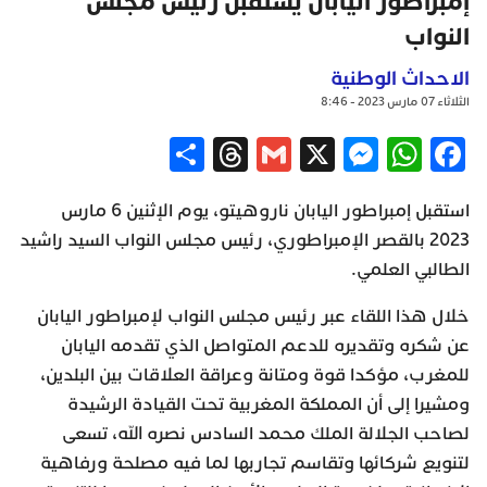
إمبراطور اليابان يستقبل رئيس مجلس
النواب
الاحداث الوطنية
الثلاثاء 07 مارس 2023 - 8:46
Share
Threads
Gmail
Messenger
WhatsApp
X
Facebook
استقبل إمبراطور اليابان ناروهيتو، يوم الإثنين 6 مارس
2023 بالقصر الإمبراطوري، رئيس مجلس النواب السيد راشيد
الطالبي العلمي.
خلال هذا اللقاء عبر رئيس مجلس النواب لإمبراطور اليابان
عن شكره وتقديره للدعم المتواصل الذي تقدمه اليابان
للمغرب، مؤكدا قوة ومتانة وعراقة العلاقات بين البلدين،
ومشيرا إلى أن المملكة المغربية تحت القيادة الرشيدة
لصاحب الجلالة الملك محمد السادس نصره الله، تسعى
لتنويع شركائها وتقاسم تجاربها لما فيه مصلحة ورفاهية